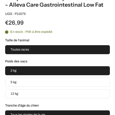
- Alleva Care Gastrointestinal Low Fat
UGS : P10275
€26,99
En stock - Prêt à être expédié
Taille de l'animal
Toutes races
Poids des sacs
2 kg
5 kg
12 kg
Tranche d'âge du chien
Tous les stades de la vie