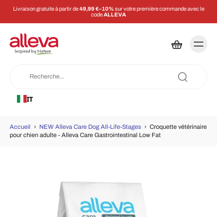
Livraison gratuite à partir de
49,99 €–10%
sur votre première commande avec le
code
ALLEVA
IT
Accueil
›
NEW Alleva Care Dog All-Life-Stages
›
Croquette vétérinaire
pour chien adulte - Alleva Care Gastrointestinal Low Fat