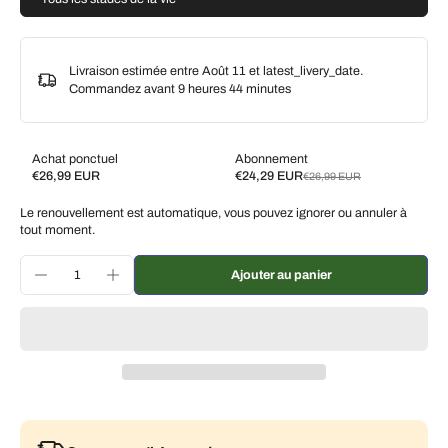
Livraison estimée entre Août 11 et latest_livery_date.
Commandez avant
9 heures 44 minutes
Achat ponctuel
Abonnement
€26,99 EUR
€24,29 EUR
€26,99 EUR
Subscribe and save
Le renouvellement est automatique, vous pouvez ignorer ou annuler à
Livrez toutes les 2 semaines, 10 % de réduction
€24,29 EUR
tout moment.
Livrez toutes les 3 semaines, 7 % de réduction
€25,10 EUR
Ajouter au panier
Livrez chaque mois, 5 % de réduction
€25,64 EUR