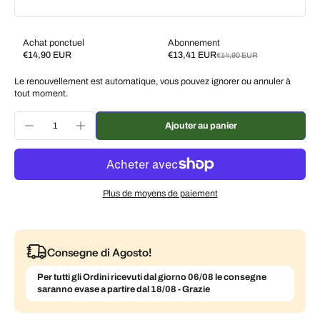
Achat ponctuel
Abonnement
€14,90 EUR
€13,41 EUR
€14,90 EUR
Subscribe and save
Le renouvellement est automatique, vous pouvez ignorer ou annuler à
Livrez toutes les 2 semaines, 10 % de réduction
€13,41 EUR
tout moment.
Livrez toutes les 3 semaines, 7 % de réduction
€13,86 EUR
Ajouter au panier
Livrez chaque mois, 5 % de réduction
€14,16 EUR
Plus de moyens de paiement
Consegne di Agosto!
Per tutti gli Ordini ricevuti dal giorno 06/08 le consegne
saranno evase a partire dal 18/08 - Grazie