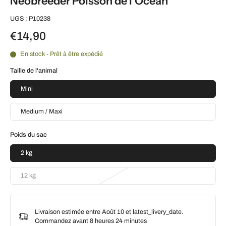
Neobreeder Poisson de l'Océan
UGS : P10238
€14,90
En stock - Prêt à être expédié
Taille de l'animal
Mini
Medium / Maxi
Poids du sac
2 kg
12 kg
Livraison estimée entre Août 10 et latest_livery_date.
Commandez avant
8 heures 24 minutes