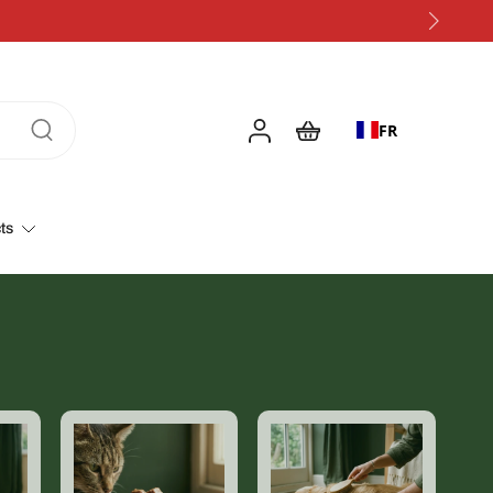
FR
ts