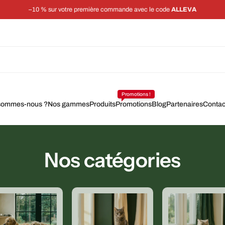
–10 % sur votre première commande avec le code
ALLEVA
Promotions !
sommes-nous ?
Nos gammes
Produits
Promotions
Blog
Partenaires
Contac
Nos catégories