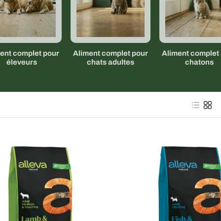
ent complet pour
Aliment complet pour
Aliment complet
éleveurs
chats adultes
chatons