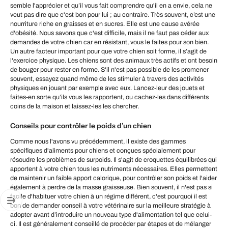
semble l'apprécier et qu’il vous fait comprendre qu'il en a envie, cela ne
veut pas dire que c'est bon pour lui ; au contraire. Très souvent, c’est une
nourriture riche en graisses et en sucres. Elle est une cause avérée
d'obésité. Nous savons que c'est difficile, mais il ne faut pas céder aux
demandes de votre chien car en résistant, vous le faites pour son bien.
Un autre facteur important pour que votre chien soit forme, il s’agit de
l'exercice physique. Les chiens sont des animaux très actifs et ont besoin
de bouger pour rester en forme. S'il n'est pas possible de les promener
souvent, essayez quand même de les stimuler à travers des activités
physiques en jouant par exemple avec eux. Lancez-leur des jouets et
faites-en sorte qu’ils vous les rapportent, ou cachez-les dans différents
coins de la maison et laissez-les les chercher.
Conseils pour contrôler le poids d’un chien
Comme nous l'avons vu précédemment, il existe des gammes
spécifiques d'aliments pour chiens et conçues spécialement pour
résoudre les problèmes de surpoids. Il s'agit de croquettes équilibrées qui
apportent à votre chien tous les nutriments nécessaires. Elles permettent
de maintenir un faible apport calorique, pour contrôler son poids et l'aider
également à perdre de la masse graisseuse. Bien souvent, il n'est pas si
facile d'habituer votre chien à un régime différent, c'est pourquoi il est
bon de demander conseil à votre vétérinaire sur la meilleure stratégie à
adopter avant d’introduire un nouveau type d'alimentation tel que celui-
ci. Il est généralement conseillé de procéder par étapes et de mélanger