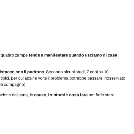
a quattro zampe
tende a manifestare quando usciamo di casa
distacco con il padrone
. Secondo alcuni studi, 7 cani su 10
i tipici, per cui alcune volte il problema potrebbe passare inosservato
edele compagno).
azione del cane, le
cause
, i
sintomi
e
cosa fare
per farlo stare