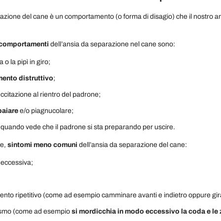
azione del cane è un comportamento (o forma di disagio) che il nostro 
 comportamenti
dell’ansia da separazione nel cane sono:
 o la pipì in giro;
nto distruttivo
;
ccitazione al rientro del padrone;
baiare
e/o piagnucolare;
quando vede che il padrone si sta preparando per uscire.
ce,
sintomi meno comuni
dell’ansia da separazione del cane:
 eccessiva;
to ripetitivo (come ad esempio camminare avanti e indietro oppure gira
ismo (come ad esempio
si mordicchia in modo eccessivo la coda e le