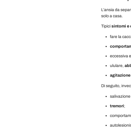
L’ansia da separ
solo a casa.
Tipici
sintomi e
fare la cacca
comportame
eccessiva e
ululare,
ab
agitazione
Di seguito, inve
salivazione
tremori
;
comportamen
autolesion