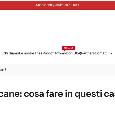
Risparmia il 5% su ogni ordine con un abbonamento
Offerte!
Chi Siamo
Le nostre linee
Prodotti
Promozioni
Blog
Partners
Contatti
casi?
ane: cosa fare in questi ca