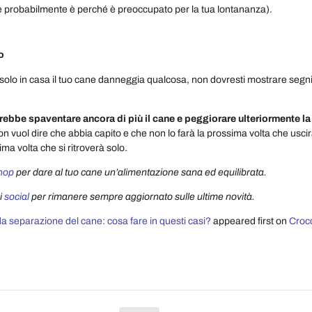
e probabilmente è perché è preoccupato per la tua lontananza).
o
olo in casa il tuo cane danneggia qualcosa, non dovresti mostrare segni
rebbe spaventare ancora di più il cane e peggiorare ulteriormente la
n vuol dire che abbia capito e che non lo farà la prossima volta che uscir
ma volta che si ritroverà solo.
hop
per dare al tuo cane un’alimentazione sana ed equilibrata.
i
social
per rimanere sempre aggiornato sulle ultime novità.
a separazione del cane: cosa fare in questi casi?
appeared first on
Crocc