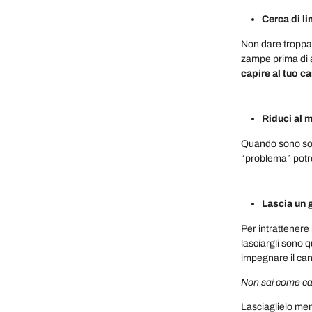
Cerca di li
Non dare troppa 
zampe prima di an
capire al tuo ca
Riduci al m
Quando sono soli
“problema” potr
Lascia un 
Per intrattenere 
lasciargli sono q
impegnare il ca
Non sai come cap
Lasciaglielo men