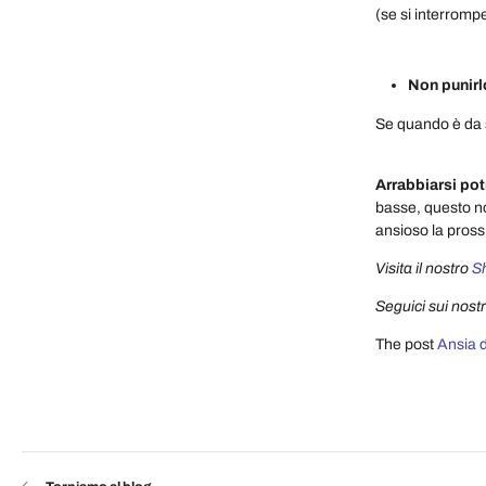
(se si interromp
Non punirl
Se quando è da s
Arrabbiarsi pot
basse, questo no
ansioso la prossi
Visita il nostro
S
Seguici sui nostr
The post
Ansia d