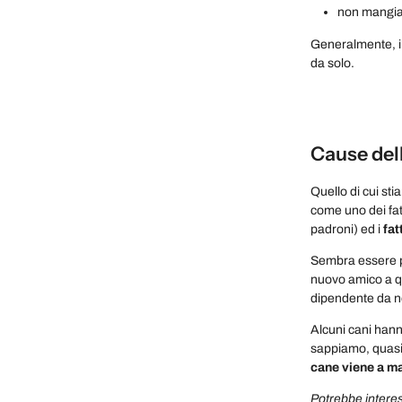
non mangiar
Generalmente, i
da solo.
Cause del
Quello di cui st
come uno dei fat
padroni) ed i
fat
Sembra essere pr
nuovo amico a qu
dipendente da n
Alcuni cani hanno
sappiamo, quasi
cane viene a ma
Potrebbe interes