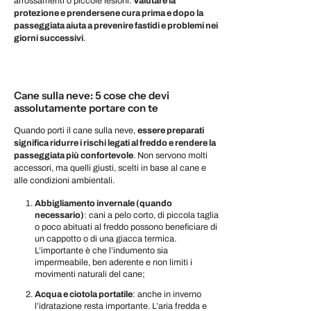
arrossamenti o piccole lesioni.
Valutare la
protezione e prendersene cura prima e dopo la
passeggiata aiuta a prevenire fastidi e problemi nei
giorni successivi
.
Cane sulla neve: 5 cose che devi
assolutamente portare con te
Quando porti il cane sulla neve,
essere preparati
significa ridurre i rischi legati al freddo e rendere la
passeggiata più confortevole
. Non servono molti
accessori, ma quelli giusti, scelti in base al cane e
alle condizioni ambientali.
Abbigliamento invernale (quando
necessario)
: cani a pelo corto, di piccola taglia
o poco abituati al freddo possono beneficiare di
un cappotto o di una giacca termica.
L’importante è che l’indumento sia
impermeabile, ben aderente e non limiti i
movimenti naturali del cane;
Acqua e ciotola portatile
: anche in inverno
l’idratazione resta importante. L’aria fredda e