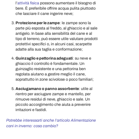
l’
attività fisica
possono aumentare il bisogno di
bere. È preferibile offrire acqua pulita piuttosto
che lasciare il cane ingerire neve;
Protezione per le zampe
: le zampe sono la
parte più esposta al freddo, al ghiaccio e al sale
antigelo. In base alla sensibilità del cane e al
tipo di terreno, può essere utile valutare prodotti
protettivi specifici o, in alcuni casi, scarpette
adatte alla sua taglia e conformazione;
Guinzaglio e pettorina adeguati
: su neve e
ghiaccio il controllo è fondamentale. Un
guinzaglio resistente e una pettorina ben
regolata aiutano a gestire meglio il cane,
soprattutto in zone scivolose o poco familiari;
Asciugamano o panno assorbente
: utile al
rientro per asciugare zampe e mantello, per
rimuove residui di neve, ghiaccio e sale. Un
piccolo accorgimento che aiuta a prevenire
irritazioni e fastidi.
Potrebbe interessarti anche l’articolo Alimentazione
cani in inverno: cosa cambia?