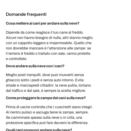
Domande frequenti
Cosa mettere ai cani per andare sulla neve?
Dipende da come reagisce il tuo cane al freddo.
Alcuni non hanno bisogno di nulla, altri stanno meglio
con un cappotto leggero e impermeabile. Quello che
non dovrebbe mancare è l’attenzione alle zampe: se
il terreno è freddo o trattato con sale, vanno protette
e controllate.
Dove andare sulla neve con i cani?
Meglio posti tranquilli, dove puoi muoverti senza
ghiaccio sotto i piedi e senza auto intorno. Evita
strade e marciapiedi cittadini: la neve pulita, lontano
dal traffico e dal sale, è sempre la scelta migliore.
Come proteggere le zampe dei cani sulla neve?
Prima di uscire controlla che i cuscinetti siano integri.
Al rientro pulisci e asciuga bene le zampe, sempre.
Se camminate spesso sulla neve o in città, una
protezione specifica può fare davvero la differenza.
Quali cani possono andare sulla neve?