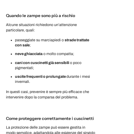
Quando le zampe sono più a rischio
Alcune situazioni richiedono un’attenzione
particolare, quali:
passeggiate su marciapiedi o
strade trattate
con sale
;
neve ghiacciata
o molto compatta;
cani con cuscinetti già sensibili
o poco
pigmentati;
uscite frequenti o prolungate
durante i mesi
invernali.
In questi casi, prevenire è sempre più efficace che
intervenire dopo la comparsa del problema.
Come proteggere correttamente i cuscinetti
La protezione delle zampe può essere gestita in
modo semplice, adattandola alle esigenze del singolo