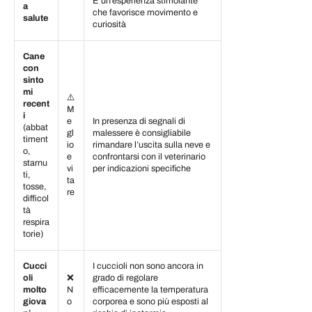
È un’esperienza stimolante
a
che favorisce movimento e
salute
curiosità
Cane
con
sinto
mi
⚠️
recent
M
i
e
In presenza di segnali di
(abbat
gl
malessere è consigliabile
timent
io
rimandare l’uscita sulla neve e
o,
e
confrontarsi con il veterinario
starnu
vi
per indicazioni specifiche
ti,
ta
tosse,
re
difficol
tà
respira
torie)
Cucci
I cuccioli non sono ancora in
oli
❌
grado di regolare
molto
N
efficacemente la temperatura
giova
o
corporea e sono più esposti al