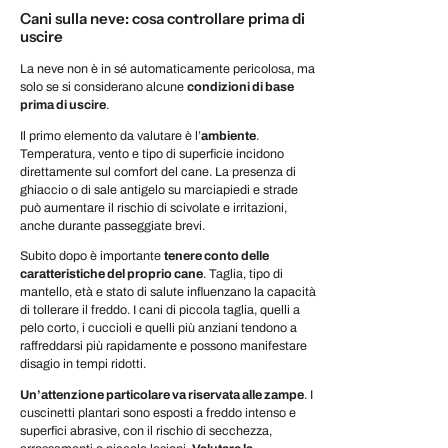
Cani sulla neve: cosa controllare prima di
uscire
La neve non è in sé automaticamente pericolosa, ma
solo se si considerano alcune
condizioni di base
prima di uscire
.
Il primo elemento da valutare è l’
ambiente
.
Temperatura, vento e tipo di superficie incidono
direttamente sul comfort del cane. La presenza di
ghiaccio o di sale antigelo su marciapiedi e strade
può aumentare il rischio di scivolate e irritazioni,
anche durante passeggiate brevi.
Subito dopo è importante
tenere conto delle
caratteristiche del proprio cane
. Taglia, tipo di
mantello, età e stato di salute influenzano la capacità
di tollerare il freddo. I cani di piccola taglia, quelli a
pelo corto, i cuccioli e quelli più anziani tendono a
raffreddarsi più rapidamente e possono manifestare
disagio in tempi ridotti.
Un’attenzione particolare va riservata alle zampe
. I
cuscinetti plantari sono esposti a freddo intenso e
superfici abrasive, con il rischio di secchezza,