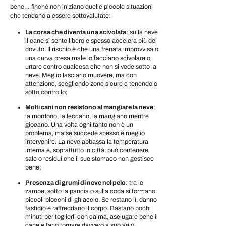
bene… finché non iniziano quelle piccole situazioni
che tendono a essere sottovalutate:
La corsa che diventa una scivolata
: sulla neve
il cane si sente libero e spesso accelera più del
dovuto. Il rischio è che una frenata improvvisa o
una curva presa male lo facciano scivolare o
urtare contro qualcosa che non si vede sotto la
neve. Meglio lasciarlo muovere, ma con
attenzione, scegliendo zone sicure e tenendolo
sotto controllo;
Molti cani non resistono al mangiare la neve
:
la mordono, la leccano, la mangiano mentre
giocano. Una volta ogni tanto non è un
problema, ma se succede spesso è meglio
intervenire. La neve abbassa la temperatura
interna e, soprattutto in città, può contenere
sale o residui che il suo stomaco non gestisce
bene;
Presenza di grumi di neve nel pelo
: tra le
zampe, sotto la pancia o sulla coda si formano
piccoli blocchi di ghiaccio. Se restano lì, danno
fastidio e raffreddano il corpo. Bastano pochi
minuti per toglierli con calma, asciugare bene il
cane e farlo tornare davvero a suo agio.