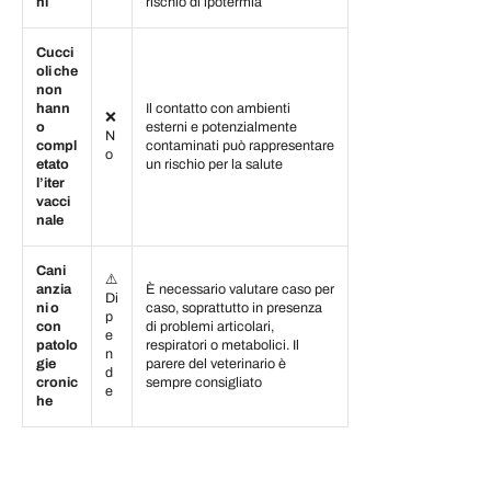
ni
rischio di ipotermia
Cucci
oli che
non
hann
Il contatto con ambienti
❌
o
esterni e potenzialmente
N
compl
contaminati può rappresentare
o
etato
un rischio per la salute
l’iter
vacci
nale
Cani
⚠️
anzia
È necessario valutare caso per
Di
ni o
caso, soprattutto in presenza
p
con
di problemi articolari,
e
patolo
respiratori o metabolici. Il
n
gie
parere del veterinario è
d
cronic
sempre consigliato
e
he