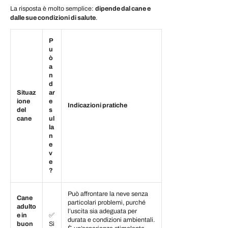
La risposta è molto semplice:
dipende dal cane e
dalle sue condizioni di salute
.
P
u
ò
a
n
d
Situaz
ar
ione
e
Indicazioni pratiche
del
s
cane
ul
la
n
e
v
e
?
Può affrontare la neve senza
Cane
particolari problemi, purché
adulto
l’uscita sia adeguata per
e in
✅
durata e condizioni ambientali.
buon
Sì