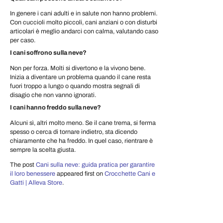
In genere i cani adulti e in salute non hanno problemi.
Con cuccioli molto piccoli, cani anziani o con disturbi
articolari è meglio andarci con calma, valutando caso
per caso.
I cani soffrono sulla neve?
Non per forza. Molti si divertono e la vivono bene.
Inizia a diventare un problema quando il cane resta
fuori troppo a lungo o quando mostra segnali di
disagio che non vanno ignorati.
I cani hanno freddo sulla neve?
Alcuni sì, altri molto meno. Se il cane trema, si ferma
spesso o cerca di tornare indietro, sta dicendo
chiaramente che ha freddo. In quel caso, rientrare è
sempre la scelta giusta.
The post
Cani sulla neve: guida pratica per garantire
il loro benessere
appeared first on
Crocchette Cani e
Gatti | Alleva Store
.