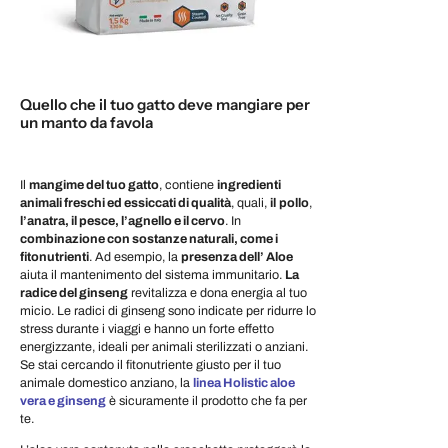
Quello che il tuo gatto deve mangiare per
un manto da favola
Il
mangime del tuo gatto
, contiene
ingredienti
animali freschi ed essiccati di qualità
, quali,
il
pollo
,
l’anatra, il pesce, l’agnello e il cervo
. In
combinazione con sostanze naturali, come i
fitonutrienti
. Ad esempio, la
presenza dell’ Aloe
aiuta il mantenimento del sistema immunitario.
La
radice del ginseng
revitalizza e dona energia al tuo
micio. Le radici di ginseng sono indicate per ridurre lo
stress durante i viaggi e hanno un forte effetto
energizzante, ideali per animali sterilizzati o anziani.
Se stai cercando il fitonutriente giusto per il tuo
animale domestico anziano, la
linea Holistic aloe
vera e ginseng
è sicuramente il prodotto che fa per
te.