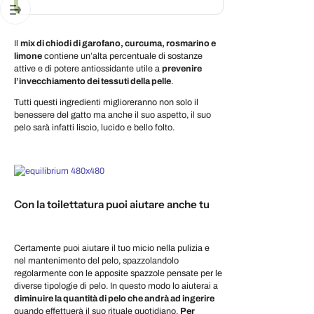
Il
mix di chiodi di garofano, curcuma, rosmarino e
limone
contiene un’alta percentuale di sostanze
attive e di potere antiossidante utile a
prevenire
l’invecchiamento dei tessuti della pelle
.
Tutti questi ingredienti miglioreranno non solo il
benessere del gatto ma anche il suo aspetto, il suo
pelo sarà infatti liscio, lucido e bello folto.
Con la toilettatura puoi aiutare anche tu
Certamente puoi aiutare il tuo micio nella pulizia e
nel mantenimento del pelo, spazzolandolo
regolarmente con le apposite spazzole pensate per le
diverse tipologie di pelo. In questo modo lo aiuterai a
diminuire la quantità di pelo che andrà ad ingerire
quando effettuerà il suo rituale quotidiano.
Per