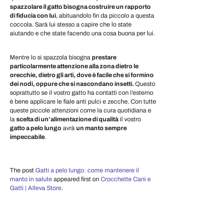
spazzolare il gatto bisogna costruire un rapporto
di fiducia con lui
, abituandolo fin da piccolo a questa
coccola. Sarà lui stesso a capire che lo state
aiutando e che state facendo una cosa buona per lui.
Mentre lo si spazzola bisogna
prestare
particolarmente attenzione alla zona dietro le
orecchie, dietro gli arti, dove è facile che si formino
dei nodi, oppure che si nascondano insetti.
Questo
soprattutto se il vostro gatto ha contatti con l’esterno
è bene applicare le fiale anti pulci e zecche. Con tutte
queste piccole attenzioni come la cura quotidiana e
la
scelta di un’alimentazione di qualità
il vostro
gatto a pelo lungo
avrà
un manto sempre
impeccabile
.
The post
Gatti a pelo lungo: come mantenere il
manto in salute
appeared first on
Crocchette Cani e
Gatti | Alleva Store
.