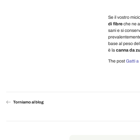
Se il vostro mic
di fibre
che ne ai
sani e si conser
prevalentement
base al peso del 
è la
canna da z
The post
Gatti a
Torniamo al blog