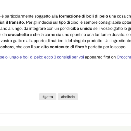
io è particolarmente soggetto alla
formazione di boli di pelo
una cosa ch
uti il
transito
. Per gli indecisi sul tipo di cibo, è sempre consigliabile opta
vano a lungo, da integrare con un po’ di
cibo umido
se il vostro gatto lo
e da
crocchette
e che la carne sia uno spuntino una tantum e dosato: cont
vostro gatto e all’apporto di nutrienti del singolo prodotto. Un ingrediente
ucchero
, che con il suo
alto contenuto di fibre
è perfetta per lo scopo.
 pelo lungo e boli di pelo: ecco 3 consigli per voi
appeared first on
Crocchet
#gatto
#holistic