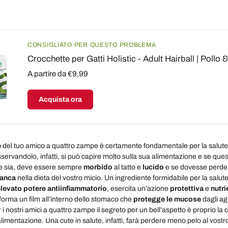
CONSIGLIATO PER QUESTO PROBLEMA
Crocchette per Gatti Holistic - Adult Hairball | Poll
A partire da €9,99
Acquista ora
e
del tuo amico a quattro zampe è certamente fondamentale per la salute
sservandolo, infatti, si può capire molto sulla sua alimentazione e se ques
he sia, deve essere sempre
morbido
al tatto e
lucido
e se dovesse perder
manca
nella dieta del vostro micio. Un ingrediente formidabile per la salute 
levato potere antiinfiammatorio
, esercita un’azione
protettiva
e
nutri
, forma un film all’interno dello stomaco che
protegge le mucose
dagli age
r i nostri amici a quattro zampe il segreto per un bell’aspetto è proprio la 
’alimentazione. Una cute in salute, infatti, farà perdere meno pelo al vost