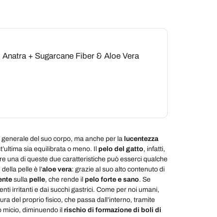
o & Anatra + Sugarcane Fiber & Aloe Vera
 generale del suo corpo, ma anche per la
lucentezza
t’ultima sia equilibrata o meno. Il
pelo del gatto
, infatti,
e una di queste due caratteristiche può esserci qualche
della pelle è l’
aloe vera
: grazie al suo alto contenuto di
ente
sulla
pelle
, che rende il
pelo forte e sano
. Se
nti irritanti e dai succhi gastrici. Come per noi umani,
cura del proprio fisico, che passa dall’interno, tramite
ro micio, diminuendo il
rischio di formazione di boli di