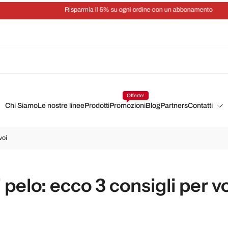
Risparmia il 5% su ogni ordine con un abbonamento
Offerte!
Chi Siamo
Le nostre linee
Prodotti
Promozioni
Blog
Partners
Contatti
voi
i pelo: ecco 3 consigli per v