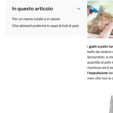
In questo articolo
Per un manto lucido e in salute
Che alimenti preferire in caso di boli di pelo
I
gatti a pelo l
bello da vedere q
leccandolo, e in
quantità di pelo
rischioso ed è b
l’espulsione
de
men che non si d