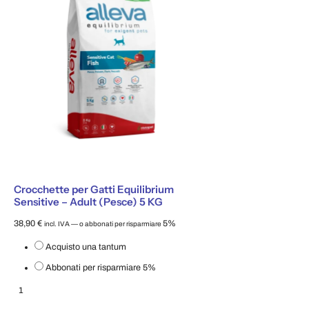
Crocchette per Gatti Equilibrium
Sensitive – Adult (Pesce) 5 KG
38,90
€
5%
incl. IVA
—
o abbonati per risparmiare
Scegli il tipo di acquisto
Acquisto una tantum
Abbonati per risparmiare
5%
Crocchette per Gatti Equilibrium Sensitive – Adult (Pesce) 5 KG quantità
Aggiungi al carrello