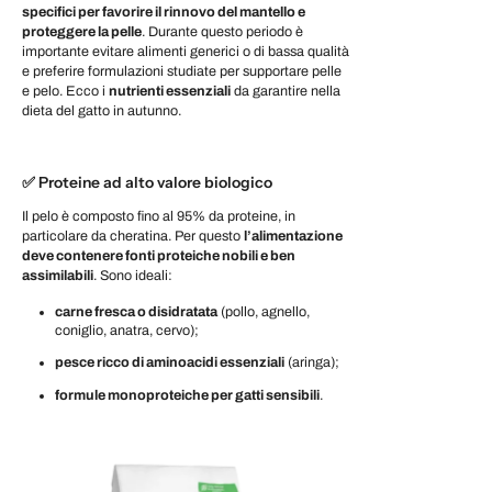
specifici per favorire il rinnovo del mantello e
proteggere la pelle
. Durante questo periodo è
importante evitare alimenti generici o di bassa qualità
e preferire formulazioni studiate per supportare pelle
e pelo. Ecco i
nutrienti essenziali
da garantire nella
dieta del gatto in autunno.
✅ Proteine ad alto valore biologico
Il pelo è composto fino al 95% da proteine, in
particolare da cheratina. Per questo
l’alimentazione
deve contenere fonti proteiche nobili e ben
assimilabili
. Sono ideali:
carne fresca o disidratata
(pollo, agnello,
coniglio, anatra, cervo);
pesce ricco di aminoacidi essenziali
(aringa);
formule monoproteiche per gatti sensibili
.