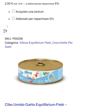
2,50
€
5%
incl. IVA
—
o abbonati per risparmiare
Scegli il tipo di acquisto
Acquisto una tantum
Abbonati per risparmiare
5%
Cibo Umido Gatto Equilibrium Paté – Kitten & Sterilized (Pollo) | 85 GR quan
Aggiungi al carrello
SKU:
P00339
Categoria:
Alleva Equilibrium Paté
,
Crocchette Per
Gatti
Cibo Umido Gatto Equilibrium Paté –