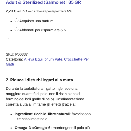
Adult & Sterilized (Salmone) | 85 GR
2,29
€
5%
incl. IVA
—
o abbonati per risparmiare
Scegli il tipo di acquisto
Acquisto una tantum
Abbonati per risparmiare
5%
Cibo Umido Gatto Equilibrium Paté – Adult & Sterilized (Salmone) | 85 GR q
Aggiungi al carrello
SKU:
P00337
Categoria:
Alleva Equilibrium Paté
,
Crocchette Per
Gatti
2. Riduce i disturbi legati alla muta
Durante la toelettatura il gatto ingerisce una
maggiore quantità di pelo, con il rischio che si
formino dei boli (palle di pelo). Un’alimentazione
corretta aiuta a limitarne gli effetti grazie a:
ingredienti ricchi di fibre naturali
: favoriscono
il transito intestinale;
Omega-3 e Omega-6
: mantengono il pelo più