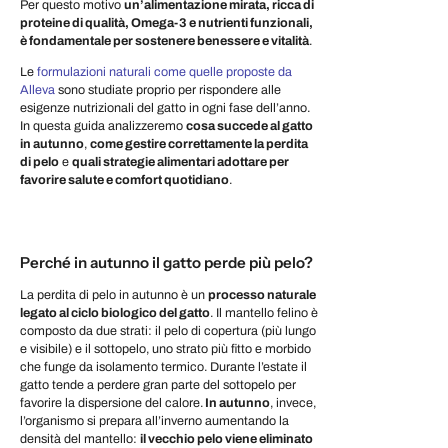
Per questo motivo
un’alimentazione mirata, ricca di
proteine di qualità, Omega-3 e nutrienti funzionali,
è fondamentale per sostenere benessere e vitalità
.
Le
formulazioni naturali come quelle proposte da
Alleva
sono studiate proprio per rispondere alle
esigenze nutrizionali del gatto in ogni fase dell’anno.
In questa guida analizzeremo
cosa succede al gatto
in autunno
,
come gestire correttamente la perdita
di pelo
e
quali strategie alimentari adottare per
favorire salute e comfort quotidiano
.
Perché in autunno il gatto perde più pelo?
La perdita di pelo in autunno è un
processo naturale
legato al ciclo biologico del gatto
. Il mantello felino è
composto da due strati: il pelo di copertura (più lungo
e visibile) e il sottopelo, uno strato più fitto e morbido
che funge da isolamento termico. Durante l’estate il
gatto tende a perdere gran parte del sottopelo per
favorire la dispersione del calore.
In autunno
, invece,
l’organismo si prepara all’inverno aumentando la
densità del mantello:
il vecchio pelo viene eliminato