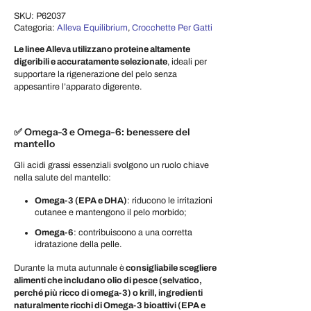
SKU:
P62037
Categoria:
Alleva Equilibrium
,
Crocchette Per Gatti
Le linee Alleva utilizzano proteine altamente
digeribili e accuratamente selezionate
, ideali per
supportare la rigenerazione del pelo senza
appesantire l’apparato digerente.
✅ Omega-3 e Omega-6: benessere del
mantello
Gli acidi grassi essenziali svolgono un ruolo chiave
nella salute del mantello:
Omega-3 (EPA e DHA)
: riducono le irritazioni
cutanee e mantengono il pelo morbido;
Omega-6
: contribuiscono a una corretta
idratazione della pelle.
Durante la muta autunnale è
consigliabile scegliere
alimenti che includano olio di pesce (selvatico,
perché più ricco di omega-3) o krill, ingredienti
naturalmente ricchi di Omega-3 bioattivi (EPA e