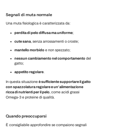
Segnali di muta normale
Una muta fisiologica è caratterizzata da:
perdita di pelo diffusa ma uniforme
;
cute sana
, senza arrossamenti o croste;
mantello morbido
e non spezzato;
nessun cambiamento nel comportamento
del
gatto;
appetito regolare
.
In questa situazione
è sufficiente supportare il gatto
con spazzolatura regolare e un’alimentazione
ricca di nutrienti per il pelo
, come acidi grassi
Omega-3 e proteine di qualità.
Quando preoccuparsi
È consigliabile approfondire se compaiono segnali