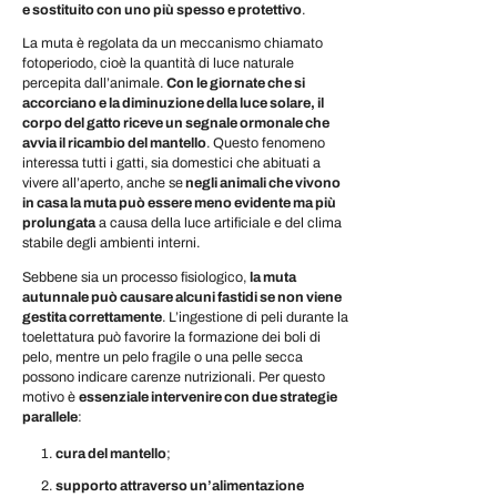
e sostituito con uno più spesso e protettivo
.
La muta è regolata da un meccanismo chiamato
fotoperiodo, cioè la quantità di luce naturale
percepita dall’animale.
Con le giornate che si
accorciano e la diminuzione della luce solare, il
corpo del gatto riceve un segnale ormonale che
avvia il ricambio del mantello
. Questo fenomeno
interessa tutti i gatti, sia domestici che abituati a
vivere all’aperto, anche se
negli animali che vivono
in casa la muta può essere meno evidente ma più
prolungata
a causa della luce artificiale e del clima
stabile degli ambienti interni.
Sebbene sia un processo fisiologico,
la muta
autunnale può causare alcuni fastidi se non viene
gestita correttamente
. L’ingestione di peli durante la
toelettatura può favorire la formazione dei boli di
pelo, mentre un pelo fragile o una pelle secca
possono indicare carenze nutrizionali. Per questo
motivo è
essenziale intervenire con due strategie
parallele
:
cura del mantello
;
supporto attraverso un’alimentazione