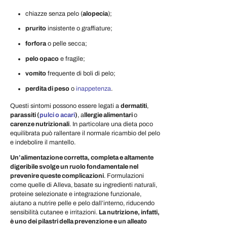
chiazze senza pelo (
alopecia
);
prurito
insistente o graffiature;
forfora
o pelle secca;
pelo opaco
e fragile;
vomito
frequente di boli di pelo;
perdita di peso
o
inappetenza
.
Questi sintomi possono essere legati a
dermatiti
,
parassiti (
pulci o acari
)
, a
llergie alimentari
o
carenze nutrizionali
. In particolare una dieta poco
equilibrata può rallentare il normale ricambio del pelo
e indebolire il mantello.
Un’alimentazione corretta, completa e altamente
digeribile svolge un ruolo fondamentale nel
prevenire queste complicazioni
. Formulazioni
come quelle di Alleva, basate su ingredienti naturali,
proteine selezionate e integrazione funzionale,
aiutano a nutrire pelle e pelo dall’interno, riducendo
sensibilità cutanee e irritazioni.
La nutrizione, infatti,
è uno dei pilastri della prevenzione e un alleato