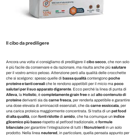
Il cibo da prediligere
Ancora una volta vi consigliamo di prediligere il
cibo secco
, che non solo
è più facile da conservare e da razionare, ma risulta anche più
salutare
per il vostro amico peloso. Attenzione però alla qualità delle crocchette
che si scelgono: spesso quelle di
bassa qualità
contengono
poche
proteine e tanti cereali
che le rendono appetibili per il micio ma
poco
salutari per il suo apparato digerente
. Ecco perché la linea di punta di
Alleva
, la
Holistic
, è
completamente grain free
e ad
alto contenuto di
proteine
derivanti sia da
carne
fresca
, per renderla appetibile e garantire
una dose elevata di aminoacidi essenziali, che da
carne
essiccata
, per
una carica proteica maggiormente concentrata. Si tratta di un
pet food
di alta qualità
, con
fonti ridotte
di
amido
, che ha comunque un
indice
glicemico più basso
rispetto al petfood tradizionale, e
formule
bilanciate
per garantire l’integrazione di tutti i
fitonutrienti
in un solo
prodotto. Nella linea
neutered
, in particolare, quella pensata appunto per