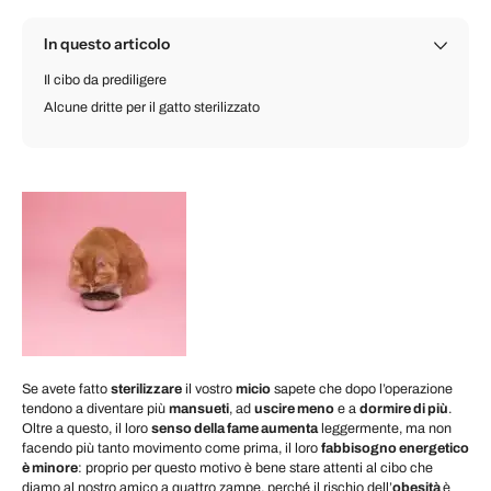
In questo articolo
Il cibo da prediligere
Alcune dritte per il gatto sterilizzato
Se avete fatto
sterilizzare
il vostro
micio
sapete che dopo l’operazione
tendono a diventare più
mansueti
, ad
uscire meno
e a
dormire di più
.
Oltre a questo, il loro
senso della fame aumenta
leggermente, ma non
facendo più tanto movimento come prima, il loro
fabbisogno energetico
è minore
: proprio per questo motivo è bene stare attenti al cibo che
diamo al nostro amico a quattro zampe, perché il rischio dell’
obesità
è