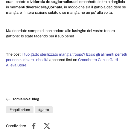
orari: potete
dividere la dose giornaliera
di crocchette in tre e dargliela
in
momenti diversi della giornata
, in modo che sia il gatto a decidere se
mangiare l’intera razione subito o se mangiarne un po’ alla volta.
Ma ricordate sempre di non cedere alle lusinghe del vostro tenero
gattone: lo state facendo per il suo bene!
The post
Il tuo gatto sterilizzato mangia troppo? Ecco gli alimenti perfetti
per non rischiare l’obesità
appeared first on
Crocchette Cani e Gatti |
Alleva Store
.
Torniamo al blog
#equilibrium
#gatto
Condividere