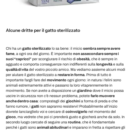
Alcune dritte per il gatto sterilizzato
Chi ha un
gatto sterilizzato
lo sa bene: il micio
sembra sempre avere
fame
, a ogni ora del giorno. È importante
non assecondare sempre i
suoi “capricci”
per scongiurare il rischio di
obesità
, che è sempre in
agguato e comporta conseguenze non indifferenti sulla
longevità
e sulla
qualità di vita
del vostro piccolo amico. Ma vediamo assieme alcuni modi
per aiutare il gatto sterilizzato a
restare in forma
. Prima di tutto è
importante fargli fare del
movimento
ogni giorno: in natura i felini sono
animali estremamente attivi e passano la loro vitaprennemente in
movimento. Se non avete a disposizione un
giardino
dove il micio possa
uscire in sicurezza non c’è nessun problema, potete
farlo muovere
anche dentro casa
: comprategli dei
giochini
a forma di preda e che
fanno rumore, i
gatti
non sapranno resistervi! Probabilmente all’inizio
dovrete lanciarglielo voi e cercare di
coinvolgerlo
nel momento del
gioco
, ma vedrete che poi ci prenderà gusto e giocherà anche da solo. In
secondo luogo cercate di seguire una
routine
, che è fondamentale
perché i gatti sono
animali abitudinari
e imparano in fretta a rispettare gli