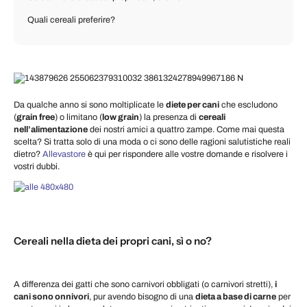
Quali cereali preferire?
Da qualche anno si sono moltiplicate le
diete per cani
che escludono
(
grain free
) o limitano (
low grain
) la presenza di
cereali
nell’alimentazione
dei nostri amici a quattro zampe. Come mai questa
scelta? Si tratta solo di una moda o ci sono delle ragioni salutistiche reali
dietro?
Allevastore
è qui per rispondere alle vostre domande e risolvere i
vostri dubbi.
Cereali nella dieta dei propri cani, sì o no?
A differenza dei gatti che sono carnivori obbligati (o carnivori stretti),
i
cani sono onnivori
, pur avendo bisogno di una
dieta a base di carne
per