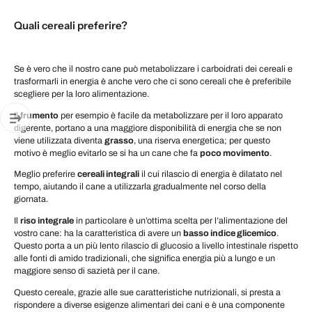
Quali cereali preferire?
Se è vero che il nostro cane può metabolizzare i carboidrati dei cereali e
trasformarli in energia è anche vero che ci sono cereali che è preferibile
scegliere per la loro alimentazione.
Il
frumento
per esempio è facile da metabolizzare per il loro apparato
digerente, portano a una maggiore disponibilità di energia che se non
viene utilizzata diventa
grasso
, una riserva energetica; per questo
motivo è meglio evitarlo se si ha un cane che fa
poco movimento
.
Meglio preferire
cereali integrali
il cui rilascio di energia è dilatato nel
tempo, aiutando il cane a utilizzarla gradualmente nel corso della
giornata.
Il
riso integrale
in particolare è un’ottima scelta per l’alimentazione del
vostro cane: ha la caratteristica di avere un
basso indice glicemico
.
Questo porta a un più lento rilascio di glucosio a livello intestinale rispetto
alle fonti di amido tradizionali, che significa energia più a lungo e un
maggiore senso di sazietà per il cane.
Questo cereale, grazie alle sue caratteristiche nutrizionali, si presta a
rispondere a diverse esigenze alimentari dei cani e è una componente