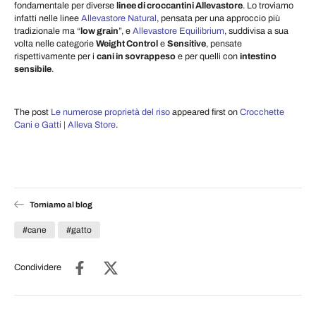
fondamentale per diverse
linee di croccantini Allevastore
. Lo troviamo
infatti nelle linee
Allevastore Natural
, pensata per una approccio più
tradizionale ma “
low grain
”, e
Allevastore Equilibrium
, suddivisa a sua
volta nelle categorie
Weight Control
e
Sensitive
, pensate
rispettivamente per i
cani in sovrappeso
e per quelli con
intestino
sensibile
.
The post
Le numerose proprietà del riso
appeared first on
Crocchette
Cani e Gatti | Alleva Store
.
Torniamo al blog
#cane
#gatto
Condividere