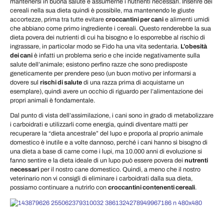
mantenersi in buona salute e assumerne i nutrienti necessari. Inserire dei
cereali nella sua dieta quindi è possibile, ma mantenendo le giuste
accortezze, prima tra tutte evitare
croccantini per cani
e alimenti umidi
che abbiano come primo ingrediente i cereali. Questo renderebbe la sua
dieta povera dei nutrienti di cui ha bisogno e lo esporrebbe al rischio di
ingrassare, in particolar modo se Fido ha una vita sedentaria.
L’obesità
dei cani
è infatti un problema serio e che incide negativamente sulla
salute dell’animale; esistono perfino razze che sono predisposte
geneticamente per prendere peso (un buon motivo per informarsi a
dovere sul
rischi di salute
di una razza prima di acquistarne un
esemplare), quindi avere un occhio di riguardo per l’alimentazione dei
propri animali è fondamentale.
Dal punto di vista dell’assimilazione, i cani sono in grado di metabolizzare
i carboidrati e utilizzarli come energia, quindi diventare matti per
recuperare la “dieta ancestrale” del lupo e proporla al proprio animale
domestico è inutile e a volte dannoso, perché i cani hanno sì bisogno di
una dieta a base di carne come i lupi, ma 10.000 anni di evoluzione si
fanno sentire e la dieta ideale di un lupo può essere povera dei
nutrenti
necessari
per il nostro cane domestico. Quindi, a meno che il nostro
veterinario non vi consigli di eliminare i carboidrati dalla sua dieta,
possiamo continuare a nutrirlo con
croccantini contenenti cereali
.