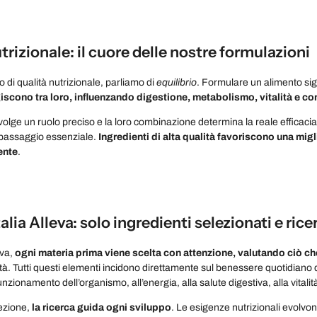
trizionale: il cuore delle nostre formulazioni
di qualità nutrizionale, parliamo di
equilibrio
. Formulare un alimento sign
giscono tra loro, influenzando digestione, metabolismo, vitalità e co
volge un ruolo preciso e la loro combinazione determina la reale efficaci
passaggio essenziale.
Ingredienti di alta qualità favoriscono una migli
ente
.
talia Alleva: solo ingredienti selezionati e ric
eva,
ogni materia prima viene scelta con attenzione, valutando ciò che
lità. Tutti questi elementi incidono direttamente sul benessere quotidiano d
unzionamento dell’organismo, all’energia, alla salute digestiva, alla vitalit
lezione,
la ricerca guida ogni sviluppo
. Le esigenze nutrizionali evolvo