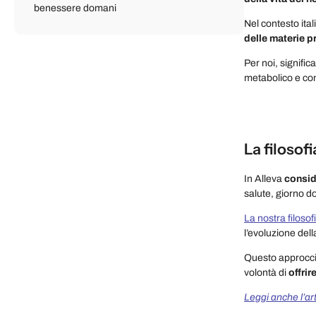
benessere domani
Nel contesto ita
delle materie p
Per noi, signific
metabolico e com
La filosof
In Alleva
consid
salute, giorno d
La nostra filosof
l’evoluzione del
Questo approccio 
volontà di
offrir
Leggi anche l’art