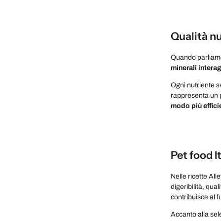
Qualità nu
Quando parliamo 
minerali intera
Ogni nutriente s
rappresenta un 
modo più effici
Pet food I
Nelle ricette All
digeribilità, qua
contribuisce al f
Accanto alla se