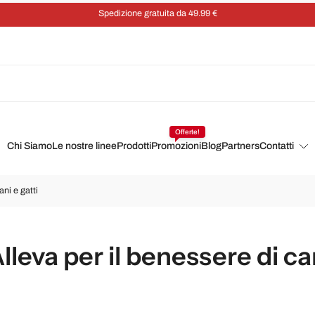
Spedizione gratuita da 49.99 €
Offerte!
Chi Siamo
Le nostre linee
Prodotti
Promozioni
Blog
Partners
Contatti
ani e gatti
Alleva per il benessere di ca