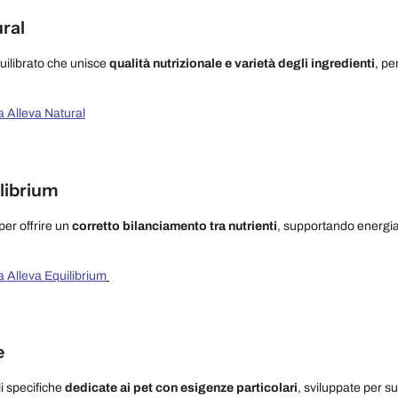
ural
ilibrato che unisce
qualità nutrizionale e varietà degli ingredienti
, pe
ea Alleva Natural
ilibrium
per offrire un
corretto bilanciamento tra nutrienti
, supportando energia,
.
ea Alleva Equilibrium
e
li specifiche
dedicate ai pet con esigenze particolari
, sviluppate per su