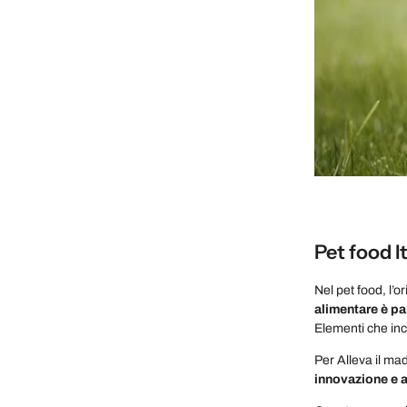
Pet food I
Nel pet food, l’o
alimentare è par
Elementi che inc
Per Alleva il ma
innovazione e a