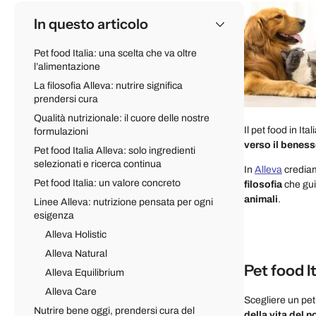
In questo articolo
Pet food Italia: una scelta che va oltre
l’alimentazione
La filosofia Alleva: nutrire significa
prendersi cura
Qualità nutrizionale: il cuore delle nostre
Il pet food in It
formulazioni
verso il benesse
Pet food Italia Alleva: solo ingredienti
selezionati e ricerca continua
In
Alleva
crediam
Pet food Italia: un valore concreto
filosofia
che gui
animali
.
Linee Alleva: nutrizione pensata per ogni
esigenza
Alleva Holistic
Alleva Natural
Pet food I
Alleva Equilibrium
Alleva Care
Scegliere un pet
Nutrire bene oggi, prendersi cura del
della vita del 