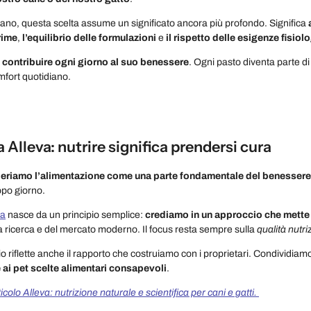
liano, questa scelta assume un significato ancora più profondo. Significa
rime
,
l’equilibrio delle formulazioni
e
il rispetto delle esigenze fisiol
a
contribuire ogni giorno al suo benessere
. Ogni pasto diventa parte di 
fort quotidiano.
ia Alleva: nutrire significa prendersi cura
eriamo l’alimentazione come una parte fondamentale del benessere
opo giorno.
ia
nasce da un principio semplice:
crediamo in un approccio che mette a
la ricerca e del mercato moderno. Il focus resta sempre sulla
qualità
nutri
riflette anche il rapporto che costruiamo con i proprietari. Condividiamo 
e ai pet scelte alimentari consapevoli
.
icolo Alleva: nutrizione naturale e scientifica per cani e gatti.