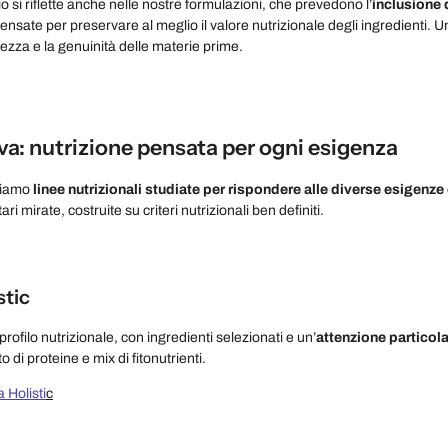
 si riflette anche nelle nostre formulazioni, che prevedono l’
inclusione d
pensate per preservare al meglio il valore nutrizionale degli ingredienti. U
hezza e la genuinità delle materie prime.
va: nutrizione pensata per ogni esigenza
ppiamo
linee nutrizionali studiate per rispondere alle diverse esigenze d
ri mirate, costruite su criteri nutrizionali ben definiti.
stic
rofilo nutrizionale, con ingredienti selezionati e un’
attenzione particolar
 di proteine e mix di fitonutrienti.
a Holisti
c