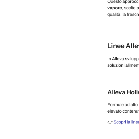
Questo approccio
vapore
, scelte 
qualità, la fresc
Linee Alle
In Alleva svilu
soluzioni alimenta
Alleva Holi
Formule ad alto p
elevato contenuto
👉
Scopri la line