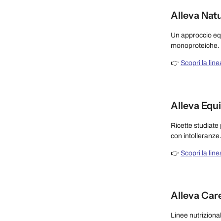
Alleva Nat
Un approccio equ
monoproteiche.
👉
Scopri la lin
Alleva Equ
Ricette studiate 
con intolleranze
👉
Scopri la lin
Alleva Car
Linee nutriziona