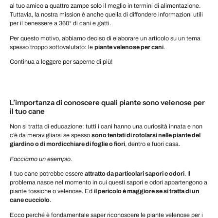
al tuo amico a quattro zampe solo il meglio in termini di alimentazione.
Tuttavia, la nostra mission è anche quella di diffondere informazioni utili
per il benessere a 360° di cani e gatti.
Per questo motivo, abbiamo deciso di elaborare un articolo su un tema
spesso troppo sottovalutato: le
piante velenose per cani
.
Continua a leggere per saperne di più!
L’importanza di conoscere quali piante sono velenose per
il tuo cane
Non si tratta di educazione: tutti i cani hanno una curiosità innata e non
c’è da meravigliarsi se spesso
sono tentati di rotolarsi nelle piante del
giardino o di mordicchiare di foglie o fiori
, dentro e fuori casa.
Facciamo un esempio.
Il tuo cane potrebbe essere
attratto da particolari sapori e odori
. Il
problema nasce nel momento in cui questi sapori e odori appartengono a
piante tossiche o velenose. Ed
il pericolo è maggiore se si tratta di un
cane cucciolo
.
Ecco perché è fondamentale saper riconoscere le piante velenose per i