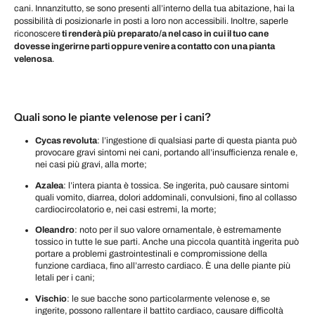
cani. Innanzitutto, se sono presenti all’interno della tua abitazione, hai la
possibilità di posizionarle in posti a loro non accessibili. Inoltre, saperle
riconoscere
ti renderà più preparato/a nel caso in cui il tuo cane
dovesse ingerirne parti oppure venire a contatto con una pianta
velenosa
.
Quali sono le piante velenose per i cani?
Cycas revoluta
: l’ingestione di qualsiasi parte di questa pianta può
provocare gravi sintomi nei cani, portando all’insufficienza renale e,
nei casi più gravi, alla morte;
Azalea
: l’intera pianta è tossica. Se ingerita, può causare sintomi
quali vomito, diarrea, dolori addominali, convulsioni, fino al collasso
cardiocircolatorio e, nei casi estremi, la morte;
Oleandro
: noto per il suo valore ornamentale, è estremamente
tossico in tutte le sue parti. Anche una piccola quantità ingerita può
portare a problemi gastrointestinali e compromissione della
funzione cardiaca, fino all’arresto cardiaco. È una delle piante più
letali per i cani;
Vischio
: le sue bacche sono particolarmente velenose e, se
ingerite, possono rallentare il battito cardiaco, causare difficoltà