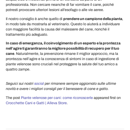
professionista. Non cercare neanche di far vomitare il cane, poiché
potresti provocare ulteriori lesioni all’esofago o alle vie aeree.
Il nostro consiglio è anche quello di
prendere un campione della pianta
,
in modo tale da mostrarla al veterinario. Questo lo aiuterà a individuare
con maggiore facilità la causa del malessere del cane, nonché il
trattamento più adeguato.
In caso di emergenza, il coinvolgimento di un esperto e la prontezza
nell’agire ti garantiranno la migliore possibilità di recupero per il tuo
cane
. Naturalmente, la prevenzione rimane il miglior approccio, ma la
prontezza nell’agire e la conoscenza di sintomi in caso di ingestione di
piante velenose sono cruciali nel proteggere la salute del tuo amico a
quattro zampe.
Seguici sui nostri
social
per rimanere sempre aggiornato sulle ultime
novità e avere i migliori consigli per il benessere di cane e gatto.
The post
Piante velenose per cani: come riconoscerle
appeared first on
Crocchette Cani e Gatti | Alleva Store
.