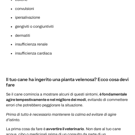
convulsioni
ipersalivazione
gengiviti o congiuntiviti
dermatiti
insufficienza renale
insufficienza cardiaca
Il tuo cane ha ingerito una pianta velenosa? Ecco cosa devi
fare
Se il cane comincia a mostrare alcuni di questi sintomi,
è fondamentale
agire tempestivamente e nel migliore dei modi
, evitando di commettere
errori che potrebbero peggiorare la situazione.
Prima di tutto è necessario mantenere la calma ed evitare di agire
d’istinto.
La prima cosa da fare è
avvertire il veterinario
. Non dare al tuo cane
acqua, cibo o medicinali prima di un consulto da parte di un