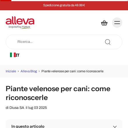
Spedizione gratuita da 49.99 €
IT
Iniziale
›
Alleva Blog
›
Piante velenose per cani: come riconoscerle
Piante velenose per cani: come
riconoscerle
di
Diusa SA
il lug 03 2025
In questo articolo