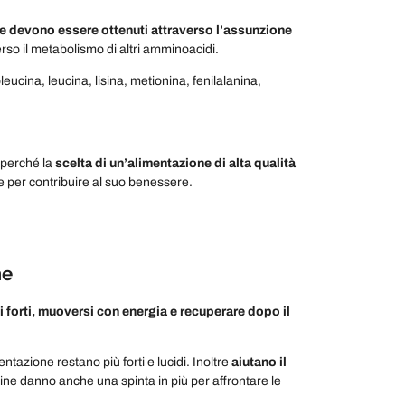
 e devono essere ottenuti attraverso l’assunzione
rso il metabolismo di altri amminoacidi.
oleucina, leucina, lisina, metionina, fenilalanina,
o perché la
scelta di un’alimentazione di alta qualità
 per contribuire al suo benessere.
ne
forti, muoversi con energia e recuperare dopo il
tazione restano più forti e lucidi. Inoltre
aiutano il
teine danno anche una spinta in più per affrontare le