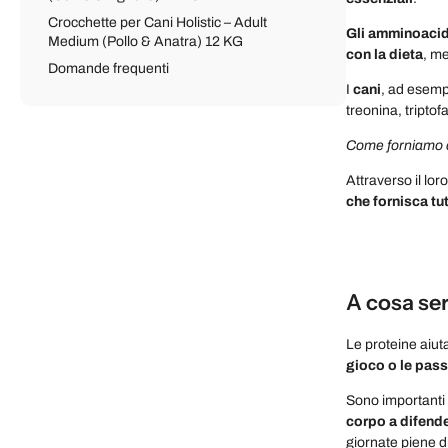
Crocchette per Cani Holistic – Adult
Gli amminoacidi
Medium (Pollo & Anatra) 12 KG
con la dieta
, me
Domande frequenti
I
cani
, ad esemp
treonina, triptof
Come forniamo q
Attraverso il lor
che fornisca tu
A cosa ser
Le proteine aiuta
gioco o le pas
Sono importanti
corpo a difend
giornate piene 