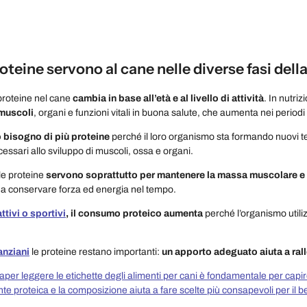
teine servono al cane nelle diverse fasi della
 proteine nel cane
cambia in base all’età e al livello di attività
. In nutri
muscoli
, organi e funzioni vitali in buona salute, che aumenta nei periodi 
bisogno di più proteine
perché il loro organismo sta formando nuovi te
ssari allo sviluppo di muscoli, ossa e organi.
 le proteine
servono soprattutto per mantenere la massa muscolare e p
a a conservare forza ed energia nel tempo.
ttivi o sportivi
, il consumo proteico aumenta
perché l’organismo utili
anziani
le proteine restano importanti:
un apporto adeguato aiuta a rall
aper leggere le etichette degli alimenti per cani è fondamentale per capire 
onte proteica e la composizione aiuta a fare scelte più consapevoli per il