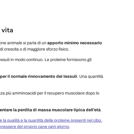
 vita
zione animale si parla di un
apporto minimo necessario
di crescita o di maggiore sforzo fisico.
ssuti in modo continuo. Le proteine forniscono gli
er il normale rinnovamento dei tessuti
. Una quantità
zza più amminoacidi per il recupero muscolare dopo lo
entare la perdita di massa muscolare tipica dell’età
.
la qualità e la quantità delle proteine presenti nel cibo.
 benessere del proprio cane ogni giorno
.