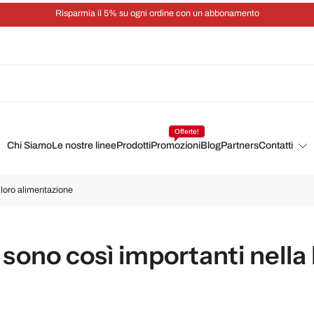
Risparmia il 5% su ogni ordine con un abbonamento
Offerte!
Chi Siamo
Le nostre linee
Prodotti
Promozioni
Blog
Partners
Contatti
 loro alimentazione
 sono così importanti nella