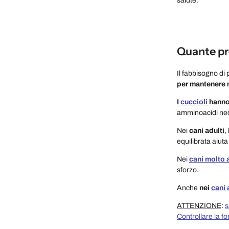
salute.
Quante pro
Il fabbisogno di
per mantenere 
I
cuccioli
hanno 
amminoacidi nece
Nei
cani adulti
,
equilibrata aiut
Nei
cani molto a
sforzo.
Anche
nei
cani 
ATTENZIONE
:
s
Controllare la f