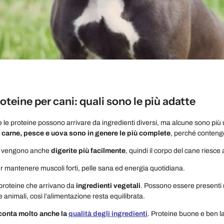
roteine per cani: quali sono le più adatte
 le proteine possono arrivare da ingredienti diversi, ma alcune sono più ut
carne, pesce e uova sono in genere le più complete
, perché contengo
e vengono anche
digerite più facilmente
, quindi il corpo del cane riesce
r mantenere muscoli forti, pelle sana ed energia quotidiana.
proteine che arrivano da
ingredienti vegetali
. Possono essere presenti n
 animali, così l’alimentazione resta equilibrata.
conta molto anche la
qualità degli ingredienti
. Proteine buone e ben lav