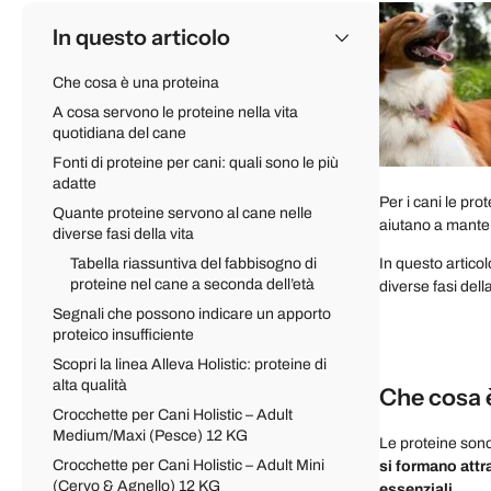
In questo articolo
Che cosa è una proteina
A cosa servono le proteine nella vita
quotidiana del cane
Fonti di proteine per cani: quali sono le più
adatte
Per i cani le pr
Quante proteine servono al cane nelle
aiutano a mante
diverse fasi della vita
Tabella riassuntiva del fabbisogno di
In questo artico
proteine nel cane a seconda dell’età
diverse fasi dell
Segnali che possono indicare un apporto
proteico insufficiente
Scopri la linea Alleva Holistic: proteine di
alta qualità
Che cosa 
Crocchette per Cani Holistic – Adult
Medium/Maxi (Pesce) 12 KG
Le proteine ​​so
Crocchette per Cani Holistic – Adult Mini
si formano attr
(Cervo & Agnello) 12 KG
essenziali
.