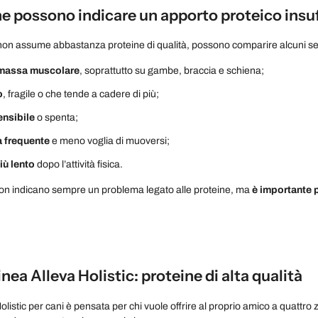
e possono indicare un apporto proteico insuf
non assume abbastanza proteine di qualità, possono comparire alcuni se
 massa muscolare
, soprattutto su gambe, braccia e schiena;
o
, fragile o che tende a cadere di più;
ensibile
o spenta;
a
frequente
e meno voglia di muoversi;
iù lento
dopo l’attività fisica.
non indicano sempre un problema legato alle proteine, ma
è importante p
linea Alleva Holistic: proteine di alta qualità
olistic per cani è pensata per chi vuole offrire al proprio amico a quattro