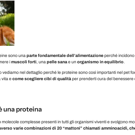
oteine sono una
parte fondamentale dell’alimentazione
perché incidono o
nere i
muscoli forti
, una
pelle sana
e un
organismo in equilibrio
.
lo vediamo nel dettaglio perché le proteine sono così importanti nel pet f
a vita e
come scegliere cibi di qualità
per prenderti cura del benessere 
è una proteina
no molecole complesse presenti in tutti gli organismi viventi e svolgono m
averso varie combinazioni di 20 “mattoni” chiamati amminoacidi, ch