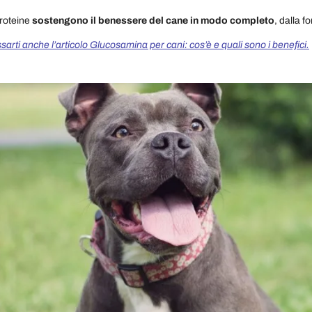
proteine
sostengono il benessere del cane in modo completo
, dalla f
arti anche l’articolo Glucosamina per cani: cos’è e quali sono i benefici.