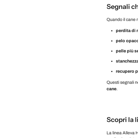
Segnali ch
Quando il cane 
perdita di
pelo opac
pelle più s
stanchezz
recupero p
Questi segnali 
cane
.
Scopri la 
La linea Alleva H