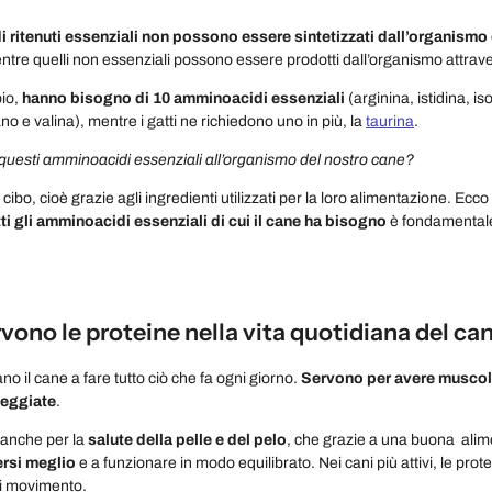
 ritenuti essenziali non possono essere sintetizzati dall’organismo
ntre quelli non essenziali possono essere prodotti dall’organismo attrave
io,
hanno bisogno di 10 amminoacidi essenziali
(arginina, istidina, is
ano e valina), mentre i gatti ne richiedono uno in più, la
taurina
.
uesti amminoacidi essenziali all’organismo del nostro cane?
o cibo, cioè grazie agli ingredienti utilizzati per la loro alimentazione. Ecc
tti gli amminoacidi essenziali di cui il cane ha bisogno
è fondamentale
vono le proteine nella vita quotidiana del ca
no il cane a fare tutto ciò che fa ogni giorno.
Servono per avere muscoli 
seggiate
.
 anche per la
salute della pelle e del pelo
, che grazie a una buona alimen
ersi meglio
e a funzionare in modo equilibrato. Nei cani più attivi, le pro
di movimento.