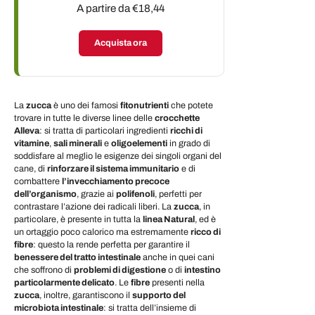
A partire da €18,44
Acquista ora
La
zucca
è uno dei famosi
fitonutrienti
che potete
trovare in tutte le diverse linee delle
crocchette
Alleva
: si tratta di particolari ingredienti
ricchi di
vitamine
,
sali minerali
e
oligoelementi
in grado di
soddisfare al meglio le esigenze dei singoli organi del
cane, di
rinforzare il sistema immunitario
e di
combattere
l’invecchiamento precoce
dell’organismo
, grazie ai
polifenoli
, perfetti per
contrastare l’azione dei radicali liberi. La
zucca
, in
particolare, è presente in tutta la
linea Natural
, ed è
un ortaggio poco calorico ma estremamente
ricco di
fibre
: questo la rende perfetta per garantire il
benessere del tratto intestinale
anche in quei cani
che soffrono di
problemi di digestione
o di
intestino
particolarmente delicato
. Le
fibre
presenti nella
zucca
, inoltre, garantiscono il
supporto del
microbiota intestinale
: si tratta dell’insieme di