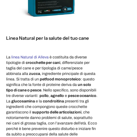
Linea Natural per la salute del tuo cane
La
linea Natural di Alleva
è costituita da diverse
tipologie di
crocchette per cani
, differenziate per
taglia del cane e per tipologia di carne/pesce
abbinata alla
zucca
, ingrediente principale di questa
linea. Si tratta di un
petfood monoproteico
: questo
significa che la fonte di proteine deriva da
un solo
tipo di cane o pesce
. Nello specifico, sono disponibili
tre diverse varianti:
pollo
,
agnello
e
pesce oceanico
.
La
glucosamina
e la
condroitina
presenti tra gli
ingredienti che compongono queste crocchette
garantiscono il
supporto delle articolazioni
, che
notoriamente danno problemi di salute, soprattutto
nei cani di grossa taglia, con l’avanzare dell’età. Ecco
perché è bene prevenire questo disturbo e iniziare fin
da subito a preoccuparsi della salute delle