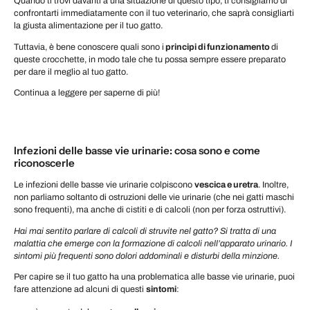
Quando ti trovi davanti a una situazione di questo tipo, ti consigliamo di
confrontarti immediatamente con il tuo veterinario, che saprà consigliarti
la giusta alimentazione per il tuo gatto.
Tuttavia, è bene conoscere quali sono i
principi di funzionamento
di
queste crocchette, in modo tale che tu possa sempre essere preparato
per dare il meglio al tuo gatto.
Continua a leggere per saperne di più!
Infezioni delle basse vie urinarie: cosa sono e come
riconoscerle
Le infezioni delle basse vie urinarie colpiscono
vescica e uretra
. Inoltre,
non parliamo soltanto di ostruzioni delle vie urinarie (che nei gatti maschi
sono frequenti), ma anche di cistiti e di calcoli (non per forza ostruttivi).
Hai mai sentito parlare di calcoli di struvite nel gatto? Si tratta di una
malattia che emerge con la formazione di calcoli nell’apparato urinario. I
sintomi più frequenti sono dolori addominali e disturbi della minzione.
Per capire se il tuo gatto ha una problematica alle basse vie urinarie, puoi
fare attenzione ad alcuni di questi
sintomi
: