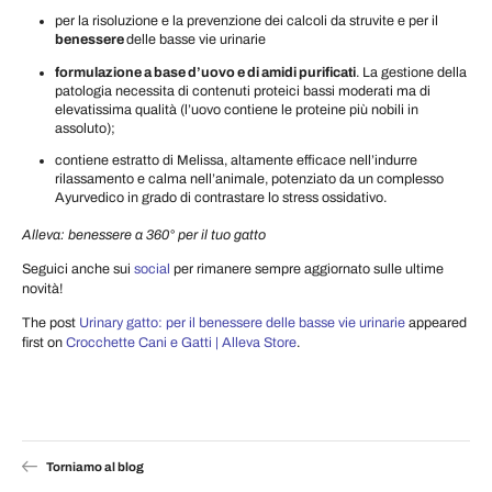
per la risoluzione e la prevenzione dei calcoli da struvite e per il
benessere
delle basse vie urinarie
formulazione a base d’uovo e di amidi purificati
. La gestione della
patologia necessita di contenuti proteici bassi moderati ma di
elevatissima qualità (l’uovo contiene le proteine più nobili in
assoluto);
contiene estratto di Melissa, altamente efficace nell’indurre
rilassamento e calma nell’animale, potenziato da un complesso
Ayurvedico in grado di contrastare lo stress ossidativo.
Alleva: benessere a 360° per il tuo gatto
Seguici anche sui
social
per rimanere sempre aggiornato sulle ultime
novità!
The post
Urinary gatto: per il benessere delle basse vie urinarie
appeared
first on
Crocchette Cani e Gatti | Alleva Store
.
Torniamo al blog