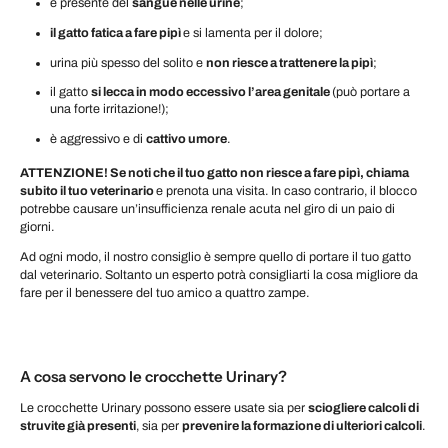
è presente del
sangue nelle urine
;
il gatto fatica a fare pipì
e si lamenta per il dolore;
urina più spesso del solito e
non riesce a trattenere la pipì
;
il gatto
si lecca in modo eccessivo l’area genitale
(può portare a
una forte irritazione!);
è aggressivo e di
cattivo umore
.
ATTENZIONE! Se noti che il tuo gatto non riesce a fare pipì, chiama
subito il tuo veterinario
e prenota una visita. In caso contrario, il blocco
potrebbe causare un’insufficienza renale acuta nel giro di un paio di
giorni.
Ad ogni modo, il nostro consiglio è sempre quello di portare il tuo gatto
dal veterinario. Soltanto un esperto potrà consigliarti la cosa migliore da
fare per il benessere del tuo amico a quattro zampe.
A cosa servono le crocchette Urinary?
Le crocchette Urinary possono essere usate sia per
sciogliere calcoli di
struvite già presenti
, sia per
prevenire la formazione di ulteriori calcoli
.