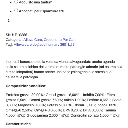
Acquisto una tantum
Abbonati per risparmiare
5%
Crocchette per Cani Linea Veterinaria Care – Adult Urinary 360° 5 KG quant
Aggiungi al carrello
SKU:
P10286
Categoria:
Alleva Care
,
Crocchette Per Cani
Tag:
Alleva care dog adult urinary 360˚ kg 5
Inoltre, il benessere della vescica viene salvaguardato anche agendo
sulla salute psichica dell’animale: molte patologie urinarie (ad esempio la
cistite idiopatica) hanno anche una base psicogena e lo stress può
causare la patologia.
Composizione analitica
:
Proteina grezza 30,00%; Grassi grezzi 16,00%; Umidità 7,00%; Fibra
grezza 2,50%; Ceneri grezze 7,50%; calcio 1,00%; Fosforo 0,65%; Sodio
0,80%; Magnesio 0,06%; Potassio 0,60%, Cloruri 1,00%; Zolfo 0,85%;
Omega-6 2,50%; Omega-3 0,60%; EPA 0,20%; DHA 0,30%; Taurina
4.000mg/kg; Glucosamina 2.000 mg/kg; Condroitin solfato 1.000 mg/kg.
Caratteristiche
: