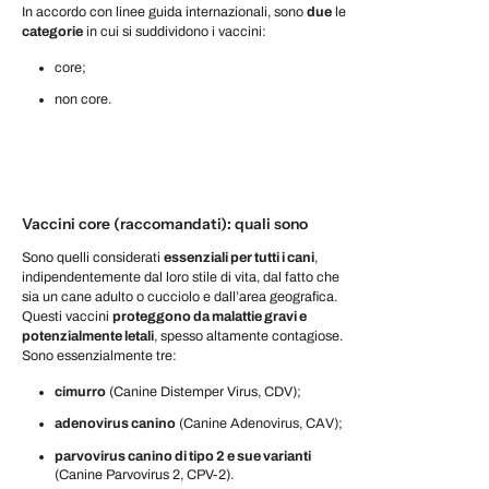
In accordo con linee guida internazionali, sono
due
le
categorie
in cui si suddividono i vaccini:
core;
non core.
Vaccini core (raccomandati): quali sono
Sono quelli considerati
essenziali per tutti i cani
,
indipendentemente dal loro stile di vita, dal fatto che
sia un cane adulto o cucciolo e dall’area geografica.
Questi vaccini
proteggono da malattie gravi e
potenzialmente letali
, spesso altamente contagiose.
Sono essenzialmente tre:
cimurro
(Canine Distemper Virus, CDV);
adenovirus canino
(Canine Adenovirus, CAV);
parvovirus canino di tipo 2 e sue varianti
(Canine Parvovirus 2, CPV-2).