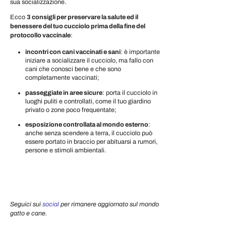
sua socializzazione.
Ecco
3 consigli per preservare la salute ed il
benessere del tuo cucciolo prima della fine del
protocollo vaccinale
:
incontri con cani vaccinati e sani
: è importante
iniziare a socializzare il cucciolo, ma fallo con
cani che conosci bene e che sono
completamente vaccinati;
passeggiate in aree sicure
: porta il cucciolo in
luoghi puliti e controllati, come il tuo giardino
privato o zone poco frequentate;
esposizione controllata al mondo esterno
:
anche senza scendere a terra, il cucciolo può
essere portato in braccio per abituarsi a rumori,
persone e stimoli ambientali.
Seguici sui
social
per rimanere aggiornato sul mondo
gatto e cane.