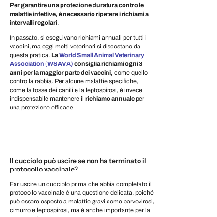
Per garantire una protezione duratura contro le
malattie infettive, è necessario ripetere i richiami a
intervalli regolari
.
In passato, si eseguivano richiami annuali per tutti i
vaccini, ma oggi molti veterinari si discostano da
questa pratica.
La
World Small Animal Veterinary
Association (WSAVA)
consiglia richiami ogni 3
anni per la maggior parte dei vaccini,
come quello
contro la rabbia. Per alcune malattie specifiche,
come la tosse dei canili e la leptospirosi, è invece
indispensabile mantenere il
richiamo annuale
per
una protezione efficace.
Il cucciolo può uscire se non ha terminato il
protocollo vaccinale?
Far uscire un cucciolo prima che abbia completato il
protocollo vaccinale è una questione delicata, poiché
può essere esposto a malattie gravi come parvovirosi,
cimurro e leptospirosi, ma è anche importante per la