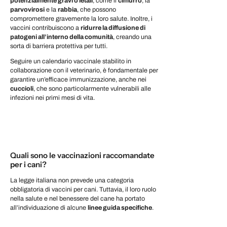
potenzialmente gravi o letali
, come il
cimurro
, la
parvovirosi
e la
rabbia
, che possono
compromettere gravemente la loro salute. Inoltre, i
vaccini contribuiscono a
ridurre la diffusione di
patogeni all’interno della comunità
, creando una
sorta di barriera protettiva per tutti.
Seguire un calendario vaccinale stabilito in
collaborazione con il veterinario, è fondamentale per
garantire un’efficace immunizzazione, anche nei
cuccioli
, che sono particolarmente vulnerabili alle
infezioni nei primi mesi di vita.
Quali sono le vaccinazioni raccomandate
per i cani?
La legge italiana non prevede una categoria
obbligatoria di vaccini per cani. Tuttavia, il loro ruolo
nella salute e nel benessere del cane ha portato
all’individuazione di alcune
linee guida specifiche
.