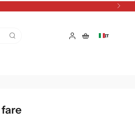
IT
 fare