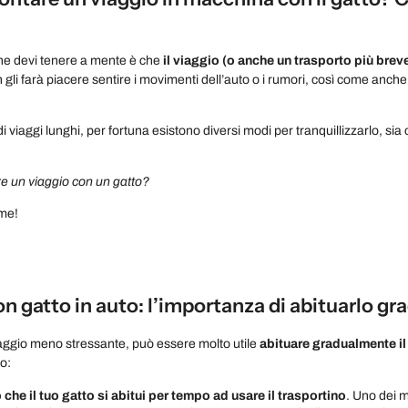
he devi tenere a mente è che
il viaggio (o anche un trasporto più bre
 gli farà piacere sentire i movimenti dell’auto o i rumori, così come anch
di viaggi lunghi, per fortuna esistono diversi modi per tranquillizzarlo, sia
e un viaggio con un gatto?
me!
n gatto in auto: l’importanza di abituarlo g
iaggio meno stressante, può essere molto utile
abituare gradualmente il
lo:
 che il tuo gatto si abitui per tempo ad usare il trasportino
. Uno dei m