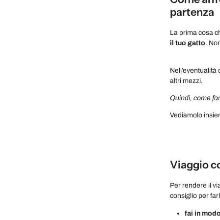
partenza
La prima cosa c
il tuo gatto
. Non
Nell’eventualità 
altri mezzi.
Quindi, come far
Vediamolo insie
Viaggio co
Per rendere il v
consiglio per far
fai in modo