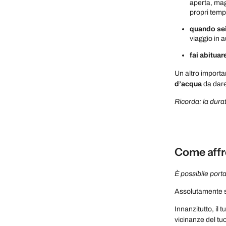
aperta, mag
propri temp
quando sei 
viaggio in 
fai abituar
Un altro importa
d’acqua
da dare
Ricorda
: la dura
Come affro
È possibile porta
Assolutamente s
Innanzitutto, il 
vicinanze del tu