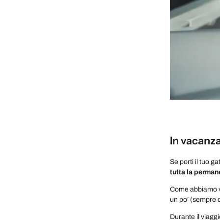
In vacanza
Se porti il tuo g
tutta la perman
Come abbiamo vis
un po’ (sempre 
Durante il viagg