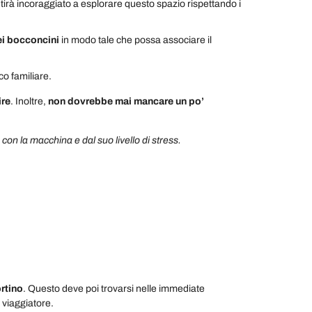
tirà incoraggiato a esplorare questo spazio rispettando i
dei bocconcini
in modo tale che possa associare il
co familiare.
ire
. Inoltre,
non dovrebbe mai mancare un po’
 con la macchina e dal suo livello di stress.
ortino
. Questo deve poi trovarsi nelle immediate
r viaggiatore.