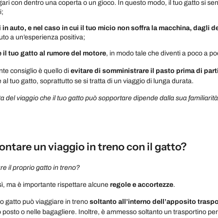
ari con dentro una coperta o un gioco. In questo modo, il tuo gatto si sen
i;
in auto, e nel caso in cui il tuo micio non soffra la macchina, dagli 
auto a un’esperienza positiva;
e il tuo gatto al rumore del motore
, in modo tale che diventi a poco a po
nte consiglio è quello di
evitare di somministrare il pasto prima di part
 al tuo gatto, soprattutto se si tratta di un viaggio di lunga durata.
ta del viaggio che il tuo gatto può sopportare dipende dalla sua familiarità
ntare un viaggio in treno con il gatto?
re il proprio gatto in treno?
ì, ma è importante rispettare alcune
regole e accortezze
.
tuo gatto può viaggiare in treno
soltanto all’interno dell’apposito trasp
o posto o nelle bagagliere. Inoltre, è ammesso soltanto un trasportino pe