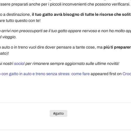
essere preparati anche per i piccoli inconvenienti che possono verificarsi
to a destinazione,
il tuo gatto avrà bisogno di tutte le risorse che solit
are tutto questo con te!
 arrivi non preoccuparti se il tuo gatto appare nervoso e non ha molto app
 viaggio.
in auto o in treno vuol dire dover pensare a tante cose, ma
più ti preparer
sato)!
i nostri
social
per rimanere sempre aggiornato sulle ultime novità!
 con gatto in auto e treno senza stress: come fare
appeared first on
Croc
#gatto