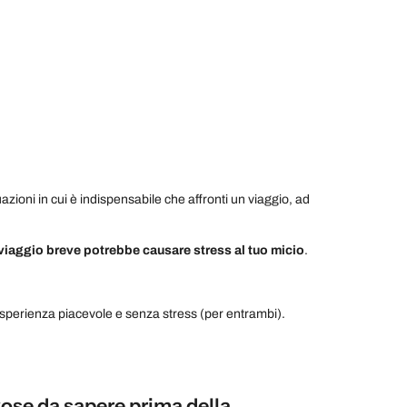
zioni in cui è indispensabile che affronti un viaggio, ad
viaggio breve potrebbe causare stress al tuo micio
.
n’esperienza piacevole e senza stress (per entrambi).
ose da sapere prima della