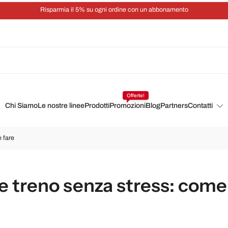
Risparmia il 5% su ogni ordine con un abbonamento
Offerte!
Chi Siamo
Le nostre linee
Prodotti
Promozioni
Blog
Partners
Contatti
e fare
 e treno senza stress: come