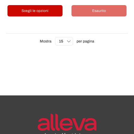
Scegli le opzioni
Esaurito
Mostra
per pagina