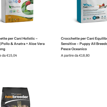
Scegli le opzioni
Scegli le opzioni
tte per Cani Holistic –
Crocchette per Cani Equili
 Pollo & Anatra + Aloe Vera
Sensitive – Puppy All Breeds
eng
Pesce Oceanico
re da €15,04
A partire da €18,80