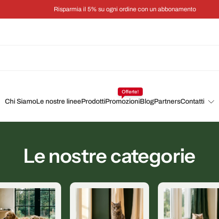
Risparmia il 5% su ogni ordine con un abbonamento
Offerte!
Chi Siamo
Le nostre linee
Prodotti
Promozioni
Blog
Partners
Contatti
Le nostre categorie