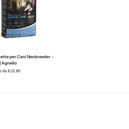
Scegli le opzioni
ette per Cani Neobreeder –
| Agnello
re da €15,90