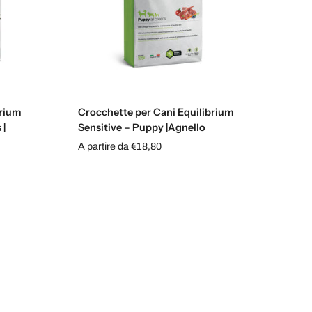
Esaurito
brium
Crocchette per Cani Equilibrium
 |
Sensitive – Puppy |Agnello
A partire da €18,80