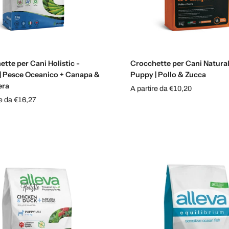
Scegli le opzioni
Scegli le opzioni
tte per Cani Holistic -
Crocchette per Cani Natural
| Pesce Oceanico + Canapa &
Puppy | Pollo & Zucca
era
A partire da €10,20
re da €16,27