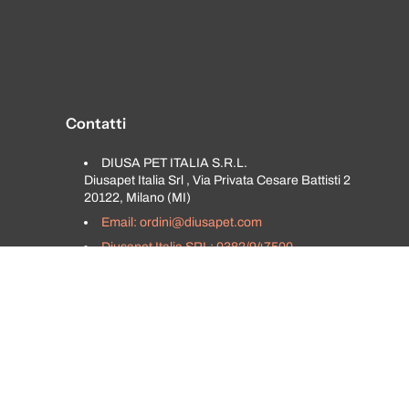
Contatti
DIUSA PET ITALIA S.R.L.
Diusapet Italia Srl , Via Privata Cesare Battisti 2
20122, Milano (MI)
Email: ordini@diusapet.com
Diusapet Italia SRL: 0382/947500
E-shop: 0382/1933802
-
0382/1933806