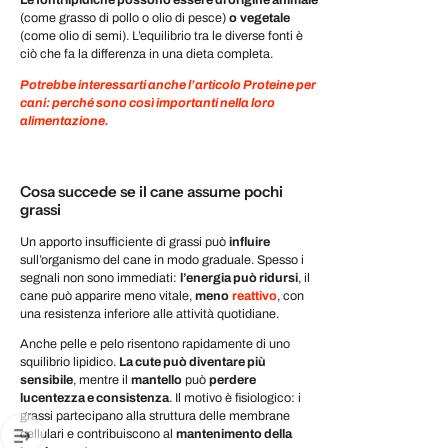
Le fonti lipidiche possono essere di origine animale
(come grasso di pollo o olio di pesce)
o
vegetale
(come olio di semi). L’equilibrio tra le diverse fonti è
ciò che fa la differenza in una dieta completa.
Potrebbe interessarti anche l’articolo Proteine per
cani: perché sono così importanti nella loro
alimentazione.
Cosa succede se il cane assume pochi
grassi
Un apporto insufficiente di grassi può
influire
sull’organismo del cane
in modo graduale
. Spesso i
segnali non sono immediati:
l’energia può ridursi
, il
cane può apparire meno vitale,
meno
reattivo
, con
una
resistenza inferiore alle attività quotidiane
.
Anche pelle e pelo risentono rapidamente di uno
squilibrio lipidico.
La cute può diventare più
sensibile
, mentre il
mantello
può
perdere
lucentezza e consistenza
. Il motivo è fisiologico: i
grassi partecipano alla struttura delle membrane
cellulari e contribuiscono al
mantenimento della