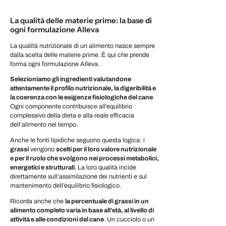
La qualità delle materie prime: la base di
ogni formulazione Alleva
La qualità nutrizionale di un alimento nasce sempre
dalla
scelta delle materie prime
. È qui che prende
forma ogni formulazione Alleva.
Selezioniamo gli ingredienti valutandone
attentamente il profilo nutrizionale, la digeribilità e
la coerenza con le esigenze fisiologiche del cane
.
Ogni componente contribuisce all’equilibrio
complessivo della dieta e alla reale efficacia
dell’alimento nel tempo.
Anche le fonti lipidiche seguono questa logica: i
grassi
vengono
scelti per il loro valore nutrizionale
e per il ruolo che svolgono nei processi metabolici,
energetici e strutturali
. La loro qualità incide
direttamente sull’assimilazione dei nutrienti e sul
mantenimento dell’equilibrio fisiologico.
Ricorda anche che
la percentuale di grassi in un
alimento completo varia in base all’età, al livello di
attività e alle condizioni del cane
. Un cucciolo o un