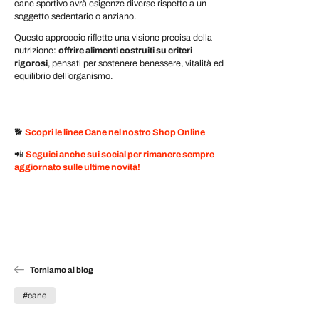
cane sportivo avrà esigenze diverse rispetto a un
soggetto sedentario o anziano.
Questo approccio riflette una visione precisa della
nutrizione:
offrire alimenti costruiti su criteri
rigorosi
, pensati per sostenere benessere, vitalità ed
equilibrio dell’organismo.
🐕
Scopri le linee Cane nel nostro Shop Online
📲
Seguici anche sui social per rimanere sempre
aggiornato sulle ultime novità!
Torniamo al blog
#cane