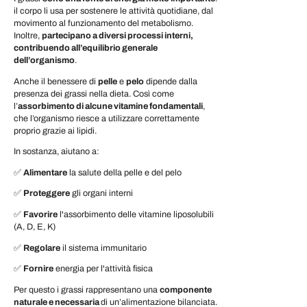
il corpo li usa per sostenere le attività quotidiane, dal
movimento al funzionamento del metabolismo.
Inoltre,
partecipano a diversi processi interni,
contribuendo all’equilibrio generale
dell’organismo
.
Anche il benessere di
pelle
e
pelo
dipende dalla
presenza dei grassi nella dieta. Così come
l’
assorbimento di alcune vitamine fondamentali
,
che l’organismo riesce a utilizzare correttamente
proprio grazie ai lipidi.
In sostanza, aiutano a:
✅
Alimentare
la salute della pelle e del pelo
✅
Proteggere
gli organi interni
✅
Favorire
l'assorbimento delle vitamine liposolubili
(A, D, E, K)
✅
Regolare
il sistema immunitario
✅
Fornire
energia per l'attività fisica
Per questo i grassi rappresentano una
componente
naturale e necessaria
di un’alimentazione bilanciata.