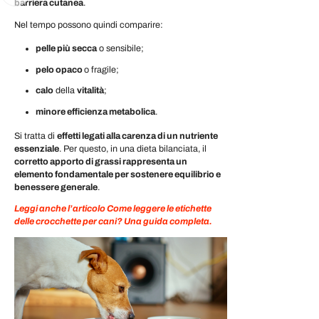
barriera cutanea
.
Nel tempo possono quindi comparire:
pelle più secca
o sensibile;
pelo opaco
o fragile;
calo
della
vitalità
;
minore efficienza metabolica
.
Si tratta di
effetti legati alla carenza di un nutriente
essenziale
. Per questo, in una dieta bilanciata,
il
corretto apporto di grassi rappresenta un
elemento fondamentale per sostenere equilibrio e
benessere generale
.
Leggi anche l’articolo Come leggere le etichette
delle crocchette per cani? Una guida completa.