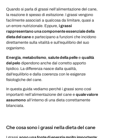
Quando si parla di grassi nell’alimentazione del cane,
la reazione è spesso di
esitazione
. I grassi vengono
facilmente associati a qualcosa da limitare, quasi a
un errore nutrizionale. Eppure
,
i grassi
rappresentano una componente essenziale della
dieta
del cane
e partecipano a funzioni che incidono
direttamente sulla vitalità e sull’equilibrio del suo
organismo.
Energia
,
metabolismo
,
salute della pelle
e
qualità
del pelo
dipendono anche dal corretto apporto
lipidico. La differenza nasce dalla qualità,
dall’equilibrio e dalla coerenza con le esigenze
fisiologiche del cane.
In questa guida vediamo perché i grassi sono così
importanti nell’alimentazione del cane e
quale valore
assumono
all’interno di una dieta correttamente
bilanciata.
Che cosa sono i grassi nella dieta del cane
I grassi
sono una fonte di energia molto importante
: