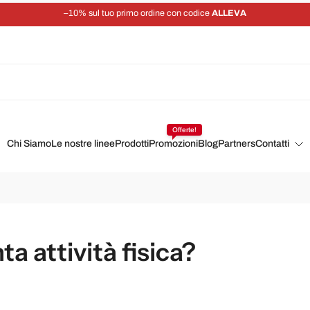
–10% sul tuo primo ordine con codice
ALLEVA
Offerte!
Chi Siamo
Le nostre linee
Prodotti
Promozioni
Blog
Partners
Contatti
ta attività fisica?