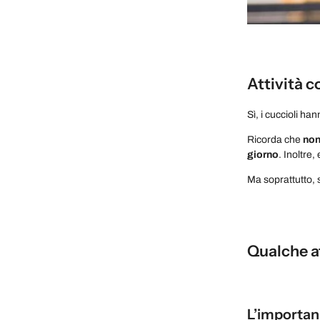
Attività c
Sì, i cuccioli h
Ricorda che
non
giorno
. Inoltre,
Ma soprattutto, 
Qualche at
L’importan