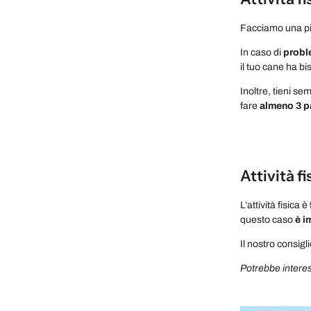
Facciamo una pic
In caso di
proble
il tuo cane ha b
Inoltre, tieni se
fare
almeno 3 p
Attività f
L’attività fisica
questo caso
è i
Il nostro consigl
Potrebbe interess