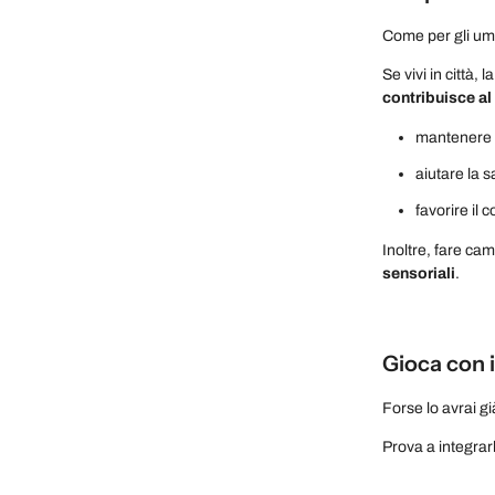
Come per gli um
Se vivi in città, l
contribuisce a
mantenere 
aiutare la s
favorire il 
Inoltre, fare ca
sensoriali
.
Gioca con i
Forse lo avrai gi
Prova a integrarl