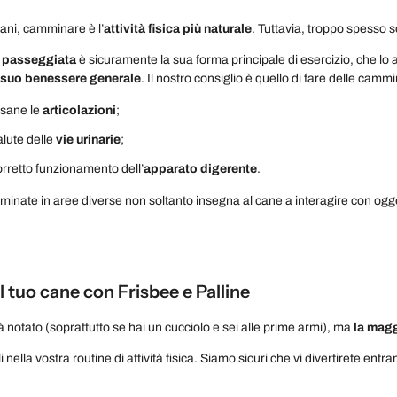
ani, camminare è l’
attività fisica più naturale
. Tuttavia, troppo spesso 
a
passeggiata
è sicuramente la sua forma principale di esercizio, che lo
l suo benessere generale
. Il nostro consiglio è quello di fare delle cam
sane le
articolazioni
;
alute delle
vie urinarie
;
corretto funzionamento dell’
apparato digerente
.
mminate in aree diverse non soltanto insegna al cane a interagire con ogge
l tuo cane con Frisbee e Palline
à notato (soprattutto se hai un cucciolo e sei alle prime armi), ma
la magg
i nella vostra routine di attività fisica. Siamo sicuri che vi divertirete entr