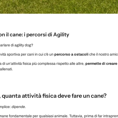
n il cane: i percorsi di Agility
arlare di agility dog?
tività sportiva per cani in cui c’è un
percorso a ostacoli
che il nostro ami
a di un’attività fisica più complessa rispetto alle altre,
permette di creare
 allenati.
 quanta attività fisica deve fare un cane?
mplice:
dipende
.
 rimane fondamentale per qualsiasi animale. Tuttavia, prima di far intrapren