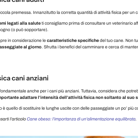
cola premessa. Innanzitutto la corretta quantità di attività fisica per un 
mi legati alla salute
ti consigliamo prima di consultare un veterinario affi
isogno (o può sopportare).
mpre in considerazione le
caratteristiche specifiche
del tuo cane. Non tut
asseggiate al giorno
. Sfrutta i benefici del camminare e cerca di mant
isica cani anziani
 è fondamentale anche per i cani più anziani. Tuttavia, considera che potre
mportante adattare l’intensità dell’attività fisica
non soltanto al suo s
io è quello di sostituire le lunghe uscite con delle passeggiate un po’ più c
arti l’articolo
Cane obeso: l’importanza di un’alimentazione equilibrata
.