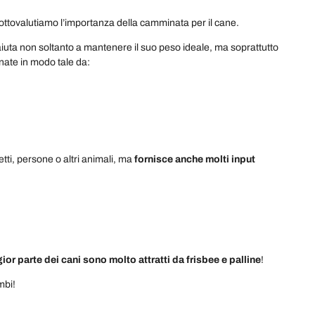
sottovalutiamo l’importanza della camminata per il cane.
 aiuta non soltanto a mantenere il suo peso ideale, ma soprattutto
minate in modo tale da:
tti, persone o altri animali, ma
fornisce anche molti input
ior parte dei cani sono molto attratti da frisbee e palline
!
ambi!