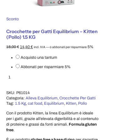
Prodotto in offerta
Sconto
Crocchette per Gatti Equilibrium – Kitten
(Pollo) 1.5 KG
Il prezzo originale era: 18,00 €.
Il prezzo attuale è: 14,40 €.
18,00
€
14,40
€
5%
incl. IVA
—
o abbonati per risparmiare
Scegli il tipo di acquisto
Acquisto una tantum
Abbonati per risparmiare
5%
Crocchette per Gatti Equilibrium – Kitten (Pollo) 1.5 KG quantità
Aggiungi al carrello
SKU:
P61014
Categoria:
Alleva Equilibrium
,
Crocchette Per Gatti
Tag:
1.5 Kg
,
cat food
,
Equilibrium
,
Kitten
,
Pollo
Con il prodotto Kitten, la linea Equilibrium è ideale
per i gatti, grazie all’elevata digeribilità e al contenuto
di proteine e grassi da fonti animali.
Formula gluten
free
.
È un prodotto
gluten free a base di riso
per garantire