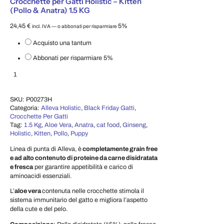
Crocchette per Gatti Holistic – Kitten
(Pollo & Anatra) 1.5 KG
24,45
€
5%
incl. IVA
—
o abbonati per risparmiare
Scegli il tipo di acquisto
Acquisto una tantum
Abbonati per risparmiare
5%
Crocchette per Gatti Holistic – Kitten (Pollo & Anatra) 1.5 KG quantità
Aggiungi al carrello
SKU:
P00273H
Categoria:
Alleva Holistic
,
Black Friday Gatti
,
Crocchette Per Gatti
Tag:
1.5 Kg
,
Aloe Vera
,
Anatra
,
cat food
,
Ginseng
,
Holistic
,
Kitten
,
Pollo
,
Puppy
Linea di punta di Alleva, è
completamente grain free
e ad alto contenuto di proteine da carne disidratata
e fresca
per garantire appetibilità e carico di
aminoacidi essenziali.
L’
aloe vera
contenuta nelle crocchette stimola il
sistema immunitario del gatto e migliora l’aspetto
della cute e del pelo.