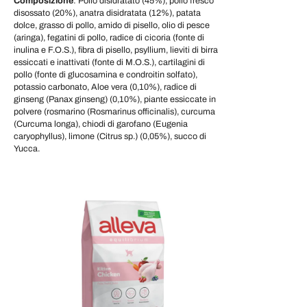
Composizione
: Pollo disidratato (45%), pollo fresco
disossato (20%), anatra disidratata (12%), patata
dolce, grasso di pollo, amido di pisello, olio di pesce
(aringa), fegatini di pollo, radice di cicoria (fonte di
inulina e F.O.S.), fibra di pisello, psyllium, lieviti di birra
essiccati e inattivati (fonte di M.O.S.), cartilagini di
pollo (fonte di glucosamina e condroitin solfato),
potassio carbonato, Aloe vera (0,10%), radice di
ginseng (Panax ginseng) (0,10%), piante essiccate in
polvere (rosmarino (Rosmarinus officinalis), curcuma
(Curcuma longa), chiodi di garofano (Eugenia
caryophyllus), limone (Citrus sp.) (0,05%), succo di
Yucca.