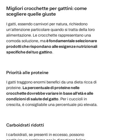
Migliori crocchette per gattini: come
scegliere quelle giuste
I gatti, essendo carnivori per natura, richiedono
un’attenzione particolare quando si tratta della loro
alimentazione. Le crocchette rappresentano una
comoda soluzione, ma
è fondamentale selezionare
prodotti che rispondano alle esigenze nutrizionali
specifiche del tuo gattino
.
Priorità alle proteine
I gatti traggono enormi benefici da una dieta ricca di
proteine.
La percentuale di proteine nelle
crocchette dovrebbe variare in base all’età e alle
condizioni di salute del gatto
. Per i cuccioli in
crescita, è consigliabile una percentuale più elevata.
Carboidrati ridotti
I carboidrati, se presenti in eccesso, possono