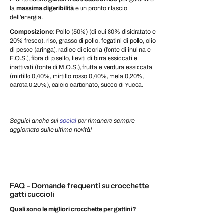
la
massima digeribilità
e un pronto rilascio
dell’energia.
Composizione
: Pollo (50%) (di cui 80% disidratato e
20% fresco), riso, grasso di pollo, fegatini di pollo, olio
di pesce (aringa), radice di cicoria (fonte di inulina e
F.O.S.), fibra di pisello, lieviti di birra essiccati e
inattivati (fonte di M.O.S.), frutta e verdura essiccata
(mirtillo 0,40%, mirtillo rosso 0,40%, mela 0,20%,
carota 0,20%), calcio carbonato, succo di Yucca.
Seguici anche sui
social
per rimanere sempre
aggiornato sulle ultime novità!
FAQ – Domande frequenti su crocchette
gatti cuccioli
Quali sono le migliori crocchette per gattini?