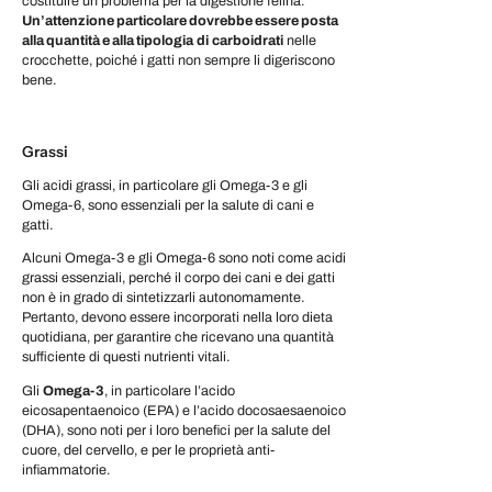
costituire un problema per la digestione felina.
Un’attenzione particolare dovrebbe essere posta
alla quantità e alla tipologia
di
carboidrati
nelle
crocchette, poiché i gatti non sempre li digeriscono
bene.
Grassi
Gli acidi grassi, in particolare gli Omega-3 e gli
Omega-6, sono essenziali per la salute di cani e
gatti.
Alcuni Omega-3 e gli Omega-6 sono noti come acidi
grassi essenziali, perché il corpo dei cani e dei gatti
non è in grado di sintetizzarli autonomamente.
Pertanto, devono essere incorporati nella loro dieta
quotidiana, per garantire che ricevano una quantità
sufficiente di questi nutrienti vitali.
Gli
Omega-3
, in particolare l’acido
eicosapentaenoico (EPA) e l’acido docosaesaenoico
(DHA), sono noti per i loro benefici per la salute del
cuore, del cervello, e per le proprietà anti-
infiammatorie.