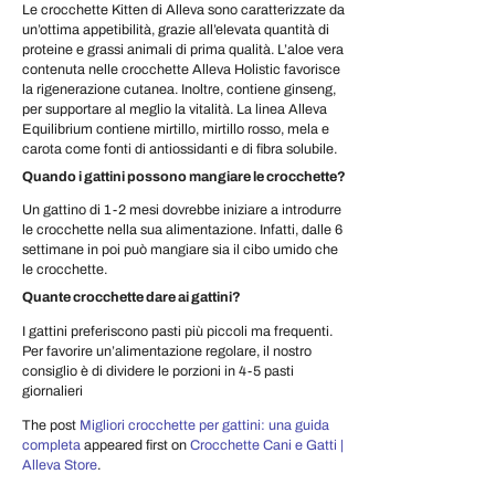
Le crocchette Kitten di Alleva sono caratterizzate da
un’ottima appetibilità, grazie all’elevata quantità di
proteine e grassi animali di prima qualità. L’aloe vera
contenuta nelle crocchette Alleva Holistic favorisce
la rigenerazione cutanea. Inoltre, contiene ginseng,
per supportare al meglio la vitalità. La linea Alleva
Equilibrium contiene mirtillo, mirtillo rosso, mela e
carota come fonti di antiossidanti e di fibra solubile.
Quando i gattini possono mangiare le crocchette?
Un gattino di 1-2 mesi dovrebbe iniziare a introdurre
le crocchette nella sua alimentazione. Infatti, dalle 6
settimane in poi può mangiare sia il cibo umido che
le crocchette.
Quante crocchette dare ai gattini?
I gattini preferiscono pasti più piccoli ma frequenti.
Per favorire un’alimentazione regolare, il nostro
consiglio è di dividere le porzioni in 4-5 pasti
giornalieri
The post
Migliori crocchette per gattini: una guida
completa
appeared first on
Crocchette Cani e Gatti |
Alleva Store
.