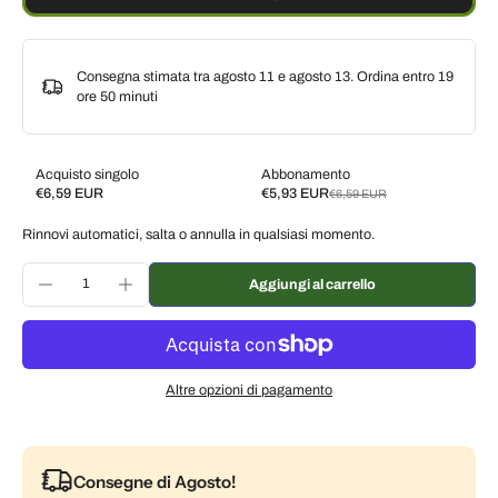
Consegna stimata tra agosto 11 e agosto 13. Ordina entro
19
ore 50 minuti
Acquisto singolo
Abbonamento
€6,59 EUR
€5,93 EUR
€6,59 EUR
Subscribe and save
Rinnovi automatici, salta o annulla in qualsiasi momento.
Consegna ogni 2 settimane, 10% di sconto
€5,93 EUR
Consegna ogni 3 settimane, 7% di sconto
€6,13 EUR
Aggiungi al carrello
Consegna ogni mese, 5% di sconto
€6,26 EUR
Altre opzioni di pagamento
Consegne di Agosto!