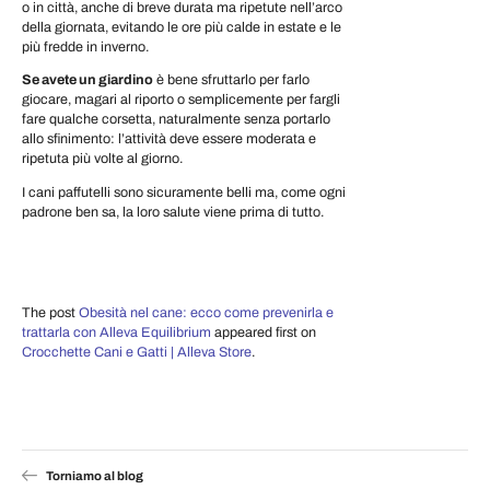
o in città, anche di breve durata ma ripetute nell’arco
della giornata, evitando le ore più calde in estate e le
più fredde in inverno.
Se avete un giardino
è bene sfruttarlo per farlo
giocare, magari al riporto o semplicemente per fargli
fare qualche corsetta, naturalmente senza portarlo
allo sfinimento: l’attività deve essere moderata e
ripetuta più volte al giorno.
I cani paffutelli sono sicuramente belli ma, come ogni
padrone ben sa, la loro salute viene prima di tutto.
The post
Obesità nel cane: ecco come prevenirla e
trattarla con Alleva Equilibrium
appeared first on
Crocchette Cani e Gatti | Alleva Store
.
Torniamo al blog