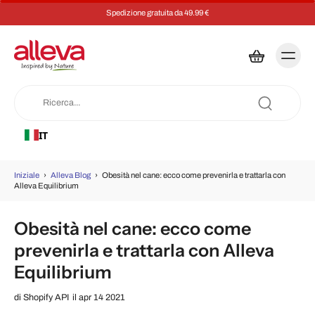
Risparmia il 5% su ogni ordine con un abbonamen
IT
Iniziale
›
Alleva Blog
›
Obesità nel cane: ecco come prevenirla e trattarla con
Alleva Equilibrium
Obesità nel cane: ecco come
prevenirla e trattarla con Alleva
Equilibrium
di
Shopify API
il apr 14 2021