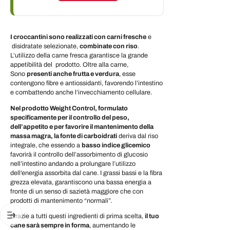
I croccantini sono realizzati con carni fresche
e
disidratate selezionate,
combinate con riso
.
L’utilizzo della carne fresca garantisce la grande
appetibilità del prodotto. Oltre alla carne,
Sono
presenti anche frutta e verdura
, esse
contengono fibre e antiossidanti, favorendo l’intestino
e combattendo anche l’invecchiamento cellulare.
Nel prodotto Weight Control, formulato
specificamente per il controllo del peso,
dell’appetito e per favorire il mantenimento della
massa magra, la fonte di carboidrati
deriva dal riso
integrale, che essendo a
basso indice glicemico
favorirà il controllo dell’assorbimento di glucosio
nell’intestino andando a prolungare l’utilizzo
dell’energia assorbita dal cane. I grassi bassi e la fibra
grezza elevata, garantiscono una bassa energia a
fronte di un senso di sazietà maggiore che con
prodotti di mantenimento “normali”.
Grazie a tutti questi ingredienti di prima scelta,
il tuo
cane sarà sempre in forma
, aumentando le