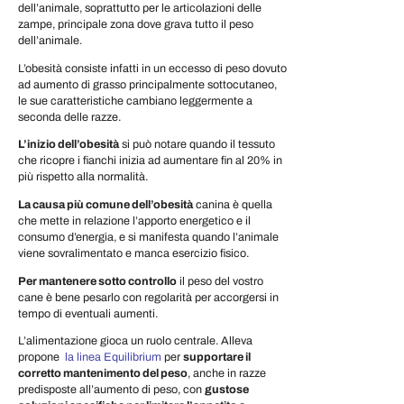
dell’animale, soprattutto per le articolazioni delle
zampe, principale zona dove grava tutto il peso
dell’animale.
L’obesità consiste infatti in un eccesso di peso dovuto
ad aumento di grasso principalmente sottocutaneo,
le sue caratteristiche cambiano leggermente a
seconda delle razze.
L’inizio dell’obesità
si può notare quando il tessuto
che ricopre i fianchi inizia ad aumentare fin al 20% in
più rispetto alla normalità.
La causa più comune dell’obesità
canina è quella
che mette in relazione l’apporto energetico e il
consumo d’energia, e si manifesta quando l’animale
viene sovralimentato e manca esercizio fisico.
Per mantenere sotto controllo
il peso del vostro
cane è bene pesarlo con regolarità per accorgersi in
tempo di eventuali aumenti.
L’alimentazione gioca un ruolo centrale. Alleva
propone
la linea Equilibrium
per
supportare il
corretto mantenimento del peso
, anche in razze
predisposte all’aumento di peso, con
gustose