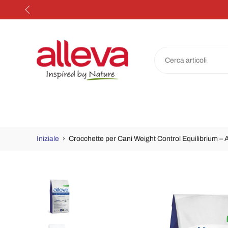
Salta
al
contenuto
Iniziale
›
Crocchette per Cani Weight Control Equilibrium – 
Passa
alle
informazioni
sul