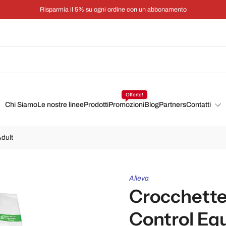
Risparmia il 5% su ogni ordine con un abbonamento
Offerte!
Chi Siamo
Le nostre linee
Prodotti
Promozioni
Blog
Partners
Contatti
Adult
Alleva
Crocchette
Control Equ