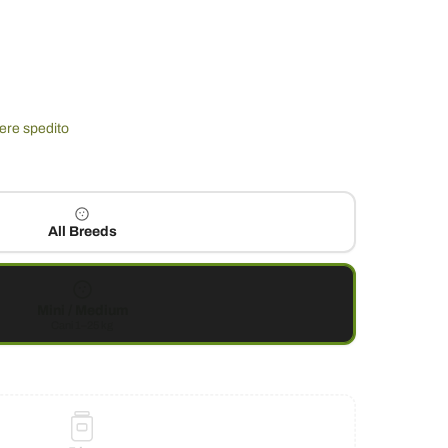
sere spedito
All Breeds
Mini / Medium
Cani 1–25 kg