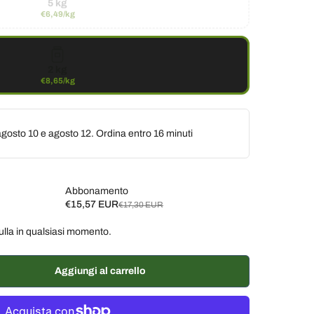
5 kg
€6,49/kg
2 kg
€8,65/kg
gosto 10 e agosto 12. Ordina entro
16 minuti
Abbonamento
€15,57 EUR
€17,30 EUR
ulla in qualsiasi momento.
ane, 10% di sconto
€15,57 EUR
ane, 7% di sconto
€16,09 EUR
Aggiungi al carrello
% di sconto
€16,44 EUR