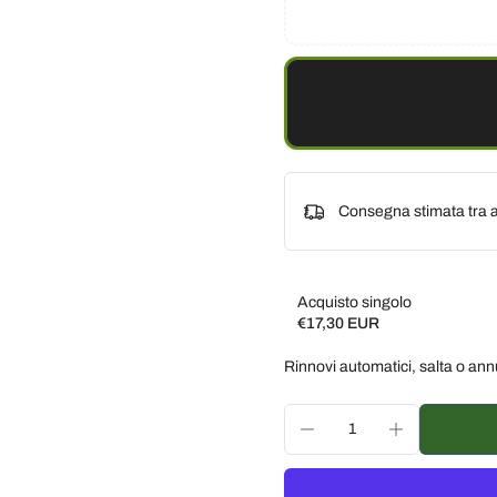
Consegna stimata tra a
Acquisto singolo
€17,30 EUR
Subscribe and save
Rinnovi automatici, salta o ann
Consegna ogni 2 settim
Consegna ogni 3 settim
Consegna ogni mese, 5