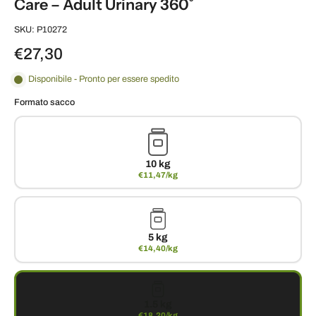
Care – Adult Urinary 360˚
SKU: P10272
€27,30
Disponibile - Pronto per essere spedito
Formato sacco
10 kg
€11,47/kg
5 kg
€14,40/kg
1.5 kg
€18,20/kg