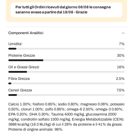
Per tutti gli Ordini ricevuti dal giorno 06/08 le consegne
saranno evase a partire dal 18/08 - Grazie
Componenti Analitici
Umidita'
7%
Proteine Grezze
30%
Oli e Grassi Grezzi
16%
Fibra Grezza
2.5%
Ceneri Grezze
7.5%
Calcio 1.00%; fosforo 0.65%; sodio 0.80%; magnesio 0.06%; potassio
0.50%; cloruri 1.00%; zolfo 0.85%; omega-6 2.50%; omega-3 0.60%;
EPA 0.20%; DHA 0.30%; Taurina 4000 mg/kg, glucosamina 2000
mg/kg; condroitin solfato 1000 mg/kg. Energia Metabolizzabile (CEN):
3886 kcal/kg (16.3 MJ/kg) di cui il 28% da proteine e il 41% da grassi.
Proteine di origine animale: 96%.