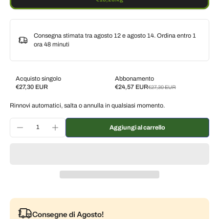
Consegna stimata tra agosto 12 e agosto 14. Ordina entro
1
ora 48 minuti
Acquisto singolo
Abbonamento
€27,30 EUR
€24,57 EUR
€27,30 EUR
Subscribe and save
Rinnovi automatici, salta o annulla in qualsiasi momento.
Consegna ogni 2 settimane, 10% di sconto
€24,57 EUR
Consegna ogni 3 settimane, 7% di sconto
€25,39 EUR
Aggiungi al carrello
Consegna ogni mese, 5% di sconto
€25,94 EUR
Consegne di Agosto!