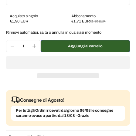
Acquisto singolo
Abbonamento
€1,90 EUR
€1,71 EUR
€1,90 EUR
Subscribe and save
Rinnovi automatici, salta o annulla in qualsiasi momento.
Consegna ogni 2 settimane, 10% di sconto
€1,71 EUR
Consegna ogni 3 settimane, 7% di sconto
€1,77 EUR
Aggiungi al carrello
Consegna ogni mese, 5% di sconto
€1,81 EUR
Consegne di Agosto!
Per tutti gli Ordini ricevuti dal giorno 06/08 le consegne
saranno evase a partire dal 18/08 - Grazie