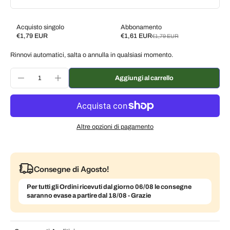
Acquisto singolo
Abbonamento
€1,79 EUR
€1,61 EUR
€1,79 EUR
Subscribe and save
Rinnovi automatici, salta o annulla in qualsiasi momento.
Consegna ogni 2 settimane, 10% di sconto
€1,61 EUR
Consegna ogni 3 settimane, 7% di sconto
€1,66 EUR
Aggiungi al carrello
Consegna ogni mese, 5% di sconto
€1,70 EUR
Altre opzioni di pagamento
Consegne di Agosto!
Per tutti gli Ordini ricevuti dal giorno 06/08 le consegne
saranno evase a partire dal 18/08 - Grazie