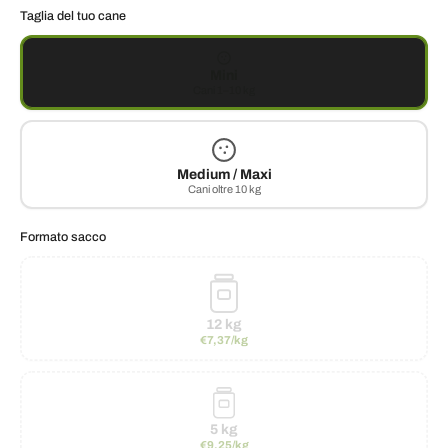
Taglia del tuo cane
Mini
Cani 1–10 kg
Medium / Maxi
Cani oltre 10 kg
Formato sacco
12 kg
€7,37/kg
5 kg
€9,25/kg