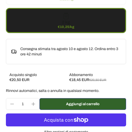
2 kg
€10,25/kg
Consegna stimata tra agosto 10 e agosto 12. Ordina entro
3
ore 42 minuti
Acquisto singolo
Abbonamento
€20,50 EUR
€18,45 EUR
€20,50 EUR
Subscribe and save
Rinnovi automatici, salta o annulla in qualsiasi momento.
Consegna ogni 2 settimane, 10% di sconto
€18,45 EUR
Consegna ogni 3 settimane, 7% di sconto
€19,07 EUR
Aggiungi al carrello
Consegna ogni mese, 5% di sconto
€19,48 EUR
Altre opzioni di pagamento