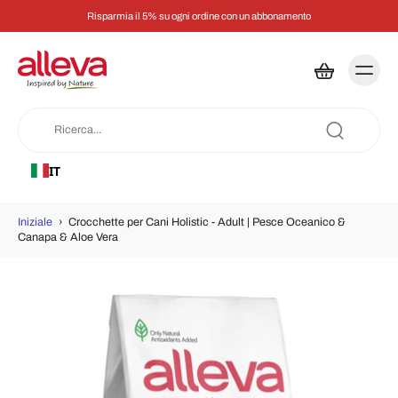
Risparmia il 5% su ogni ordine con un abbonamento
IT
Iniziale
›
Crocchette per Cani Holistic - Adult | Pesce Oceanico &
Canapa & Aloe Vera