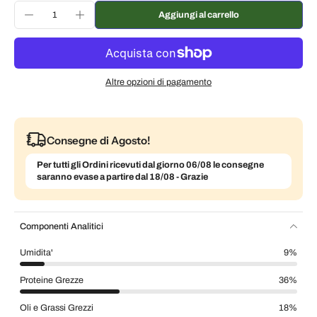
Consegna ogni 3 settimane, 7% di sconto
€105,28 EUR
Aggiungi al carrello
Consegna ogni mese, 5% di sconto
€107,54 EUR
Altre opzioni di pagamento
Consegne di Agosto!
Per tutti gli Ordini ricevuti dal giorno 06/08 le consegne
saranno evase a partire dal 18/08 - Grazie
Componenti Analitici
Umidita'
9%
Proteine Grezze
36%
Oli e Grassi Grezzi
18%