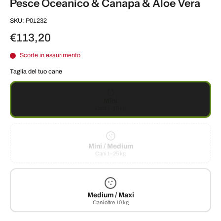
Pesce Oceanico & Canapa & Aloe Vera
SKU: P01232
€113,20
Scorte in esaurimento
Taglia del tuo cane
Mini
Cani 1–10 kg
Mini / Medium
Cani 1–25 kg
Medium / Maxi
Cani oltre 10 kg