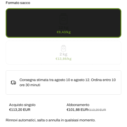
Formato sacco
12 kg
€9,43/kg
2 kg
€13,86/kg
Consegna stimata tra agosto 10 e agosto 12. Ordina entro
10
ore 30 minuti
Acquisto singolo
Abbonamento
€113,20 EUR
€101,88 EUR
€113,20 EUR
Subscribe and save
Rinnovi automatici, salta o annulla in qualsiasi momento.
Consegna ogni 2 settimane, 10% di sconto
€101,88 EUR