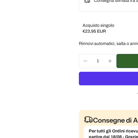
Consegna stimata tra a
Acquisto singolo
€23,95 EUR
Subscribe and save
Rinnovi automatici, salta o ann
Consegna ogni 2 settim
Consegna ogni 3 settim
Consegna ogni mese, 5
Consegne di A
Per tutti gli Ordini ric
partire dal 18/08 - Grazi