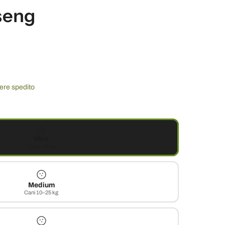
seng
sere spedito
Mini
Cani 1–10 kg
Medium
Cani 10–25 kg