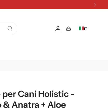
un abbonamento
IT
per Cani Holistic -
lo & Anatra + Aloe