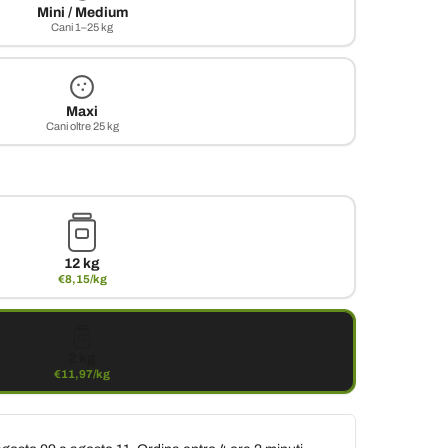
Mini / Medium
Cani 1–25 kg
Maxi
Cani oltre 25 kg
12 kg
€8,15/kg
2 kg
€11,97/kg