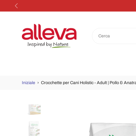
Salta
al
contenuto
Iniziale
›
Crocchette per Cani Holistic - Adult | Pollo & Ana
Passa
alle
informazioni
sul