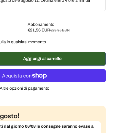
gosto 09 e agosto 11. Ordina entro
4 ore 2 minuti
Abbonamento
€21,56 EUR
€23,95 EUR
ulla in qualsiasi momento.
ane, 10% di sconto
€21,56 EUR
ane, 7% di sconto
€22,27 EUR
Aggiungi al carrello
% di sconto
€22,75 EUR
Altre opzioni di pagamento
gosto!
evuti dal giorno 06/08 le consegne saranno evase a
e