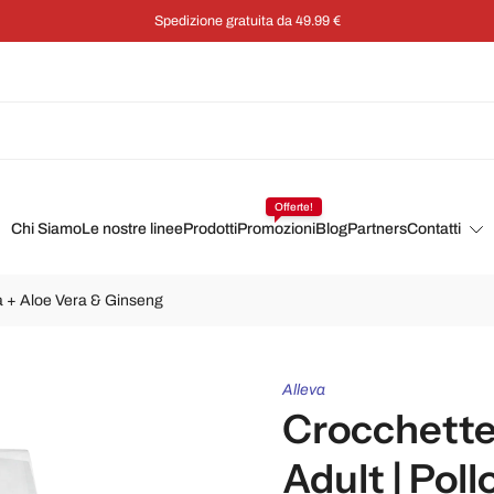
Risparmia il 5% su ogni ordine con 
Offerte!
Chi Siamo
Le nostre linee
Prodotti
Promozioni
Blog
Partners
Contatti
tra + Aloe Vera & Ginseng
Alleva
Crocchette 
Adult | Pol