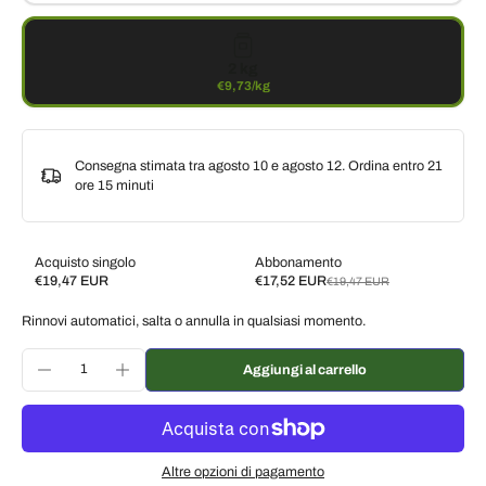
2 kg
€9,73/kg
Consegna stimata tra agosto 10 e agosto 12. Ordina entro
21
ore 15 minuti
Acquisto singolo
Abbonamento
€19,47 EUR
€17,52 EUR
€19,47 EUR
Subscribe and save
Rinnovi automatici, salta o annulla in qualsiasi momento.
Consegna ogni 2 settimane, 10% di sconto
€17,52 EUR
Consegna ogni 3 settimane, 7% di sconto
€18,11 EUR
Aggiungi al carrello
Consegna ogni mese, 5% di sconto
€18,50 EUR
Altre opzioni di pagamento