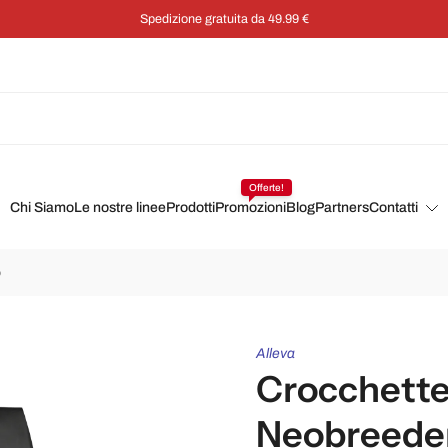
Offerte!
Chi Siamo
Le nostre linee
Prodotti
Promozioni
Blog
Partners
Contatti
o
Alleva
Crocchette
Neobreeder