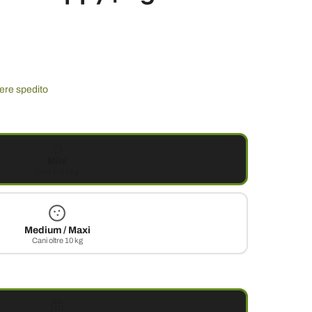
sere spedito
Mini
Cani 1–10 kg
Medium / Maxi
Cani oltre 10 kg