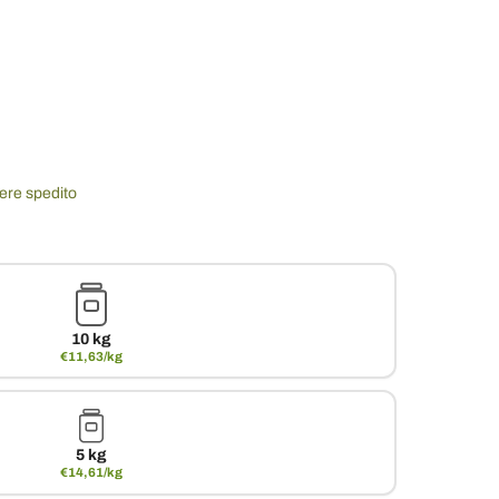
sere spedito
10 kg
€11,63/kg
5 kg
€14,61/kg