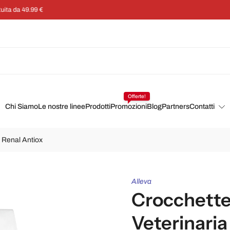
Risparmia il 5% su ogni ordine con un abbonamento
Offerte!
Chi Siamo
Le nostre linee
Prodotti
Promozioni
Blog
Partners
Contatti
t Renal Antiox
Alleva
Crocchette 
Veterinaria