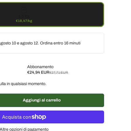
1.5 kg
€18,47/kg
gosto 10 e agosto 12. Ordina entro
16 minuti
Abbonamento
€24,94 EUR
€27,71 EUR
ulla in qualsiasi momento.
ane, 10% di sconto
€24,94 EUR
ane, 7% di sconto
€25,77 EUR
Aggiungi al carrello
% di sconto
€26,32 EUR
Altre opzioni di pagamento