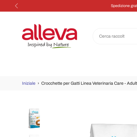
Salta
al
contenuto
Iniziale
›
Crocchette per Gatti Linea Veterinaria Care - Adul
Passa
alle
informazioni
sul