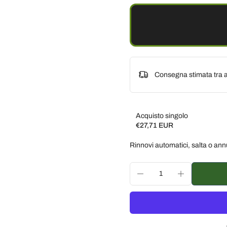
Consegna stimata tra a
Acquisto singolo
€27,71 EUR
Subscribe and save
Rinnovi automatici, salta o ann
Consegna ogni 2 settim
Consegna ogni 3 settim
Consegna ogni mese, 5