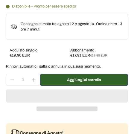
Disponibile - Pronto per essere spedito
Consegna stimata tra agosto 12 e agosto 14. Ordina entro
13
ore 7 minuti
Acquisto singolo
Abbonamento
€19,90 EUR
€17,91 EUR
€19,90 EUR
Subscribe and save
Rinnovi automatici, salta o annulla in qualsiasi momento.
Consegna ogni 2 settimane, 10% di sconto
€17,91 EUR
Consegna ogni 3 settimane, 7% di sconto
€18,51 EUR
Aggiungi al carrello
Consegna ogni mese, 5% di sconto
€18,91 EUR
Consegne di Agosto!