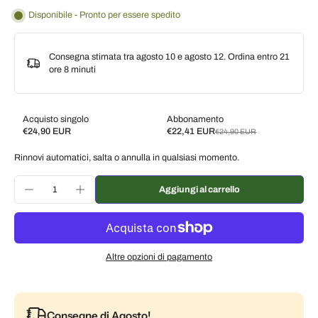
Disponibile - Pronto per essere spedito
Consegna stimata tra agosto 10 e agosto 12. Ordina entro
21
ore 8 minuti
Acquisto singolo
Abbonamento
€24,90 EUR
€22,41 EUR
€24,90 EUR
Subscribe and save
Rinnovi automatici, salta o annulla in qualsiasi momento.
Consegna ogni 2 settimane, 10% di sconto
€22,41 EUR
Consegna ogni 3 settimane, 7% di sconto
€23,16 EUR
Aggiungi al carrello
Consegna ogni mese, 5% di sconto
€23,66 EUR
Altre opzioni di pagamento
Consegne di Agosto!