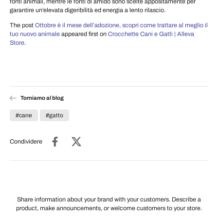
fonti animali, mentre le fonti di amido sono scelte appositamente per
garantire un’elevata digeribilità ed energia a lento rilascio.
The post
Ottobre è il mese dell’adozione, scopri come trattare al meglio il
tuo nuovo animale
appeared first on
Crocchette Cani e Gatti | Alleva
Store
.
Torniamo al blog
#cane
#gatto
Condividere
Share information about your brand with your customers. Describe a
product, make announcements, or welcome customers to your store.