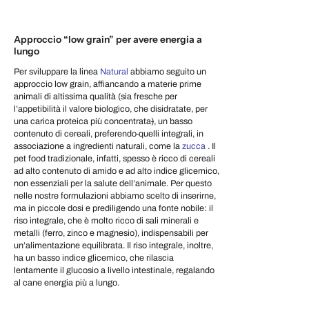
Approccio “low grain” per avere energia a
lungo
Per sviluppare la linea
Natural
abbiamo seguito un
approccio low grain, affiancando a materie prime
animali di altissima qualità (sia fresche per
l’appetibilità il valore biologico, che disidratate, per
una carica proteica più concentrata
)
, un basso
contenuto di cereali, preferendo
quelli integrali, in
associazione a ingredienti naturali, come la
zucca
. Il
pet food tradizionale, infatti, spesso è ricco di cereali
ad alto contenuto di amido e ad alto indice glicemico,
non essenziali per la salute dell’animale. Per questo
nelle nostre formulazioni abbiamo scelto di inserirne,
ma in piccole dosi e prediligendo una fonte nobile: il
riso integrale, che è molto ricco di sali minerali e
metalli (ferro, zinco e magnesio), indispensabili per
un’alimentazione equilibrata. Il riso integrale, inoltre,
ha un basso indice glicemico, che rilascia
lentamente il glucosio a livello intestinale, regalando
al cane energia più a lungo.