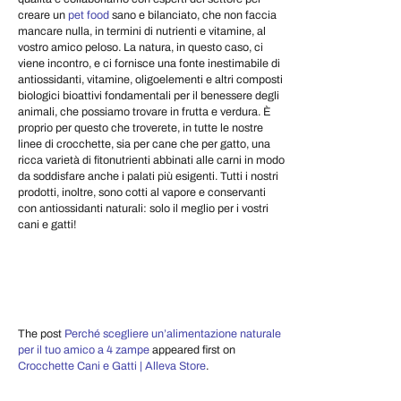
creare un
pet food
sano e bilanciato, che non faccia
mancare nulla, in termini di nutrienti e vitamine, al
vostro amico peloso. La natura, in questo caso, ci
viene incontro, e ci fornisce una fonte inestimabile di
antiossidanti, vitamine, oligoelementi e altri composti
biologici bioattivi fondamentali per il benessere degli
animali, che possiamo trovare in frutta e verdura. È
proprio per questo che troverete, in tutte le nostre
linee di crocchette, sia per cane che per gatto, una
ricca varietà di fitonutrienti abbinati alle carni in modo
da soddisfare anche i palati più esigenti. Tutti i nostri
prodotti, inoltre, sono cotti al vapore e conservanti
con antiossidanti naturali: solo il meglio per i vostri
cani e gatti!
The post
Perché scegliere un’alimentazione naturale
per il tuo amico a 4 zampe
appeared first on
Crocchette Cani e Gatti | Alleva Store
.