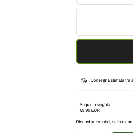
Consegna stimata tra a
Acquisto singolo
€9,99 EUR
Subscribe and save
Rinnovi automatici, salta o ann
Consegna ogni 2 settim