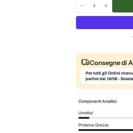
Consegna ogni 3 settim
Consegna ogni mese, 5
Consegne di A
Per tutti gli Ordini ric
partire dal 18/08 - Grazi
Componenti Analitici
Umidita'
Proteine Grezze