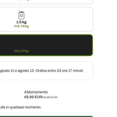
1.5 kg
€16,79/kg
0.400 kg
€24,97/kg
gosto 11 e agosto 13. Ordina entro
23 ore 17 minuti
Abbonamento
€8,99 EUR
€9,99 EUR
ulla in qualsiasi momento.
ane, 10% di sconto
€8,99 EUR