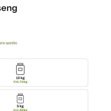
seng
sere spedito
10 kg
€10,74/kg
5 kg
€11,82/kg