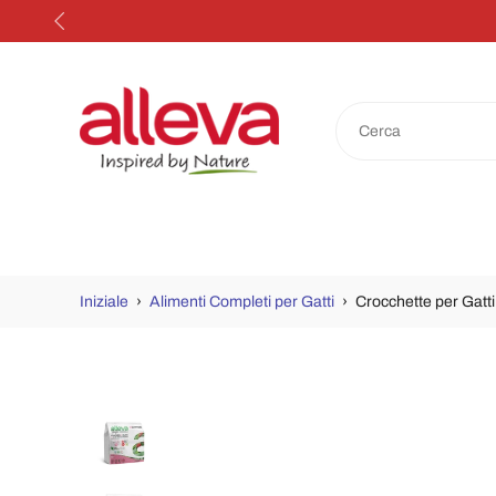
Salta
al
contenuto
Iniziale
›
Alimenti Completi per Gatti
›
Crocchette per Gatti
Passa
alle
informazioni
sul