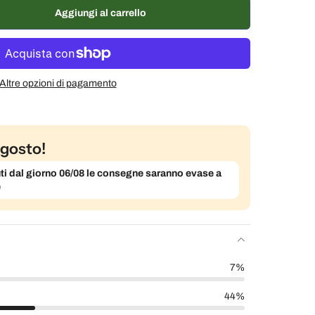
ane, 7% di sconto
€9,29 EUR
Aggiungi al carrello
% di sconto
€9,49 EUR
Altre opzioni di pagamento
gosto!
evuti dal giorno 06/08 le consegne saranno evase a
e
7%
44%