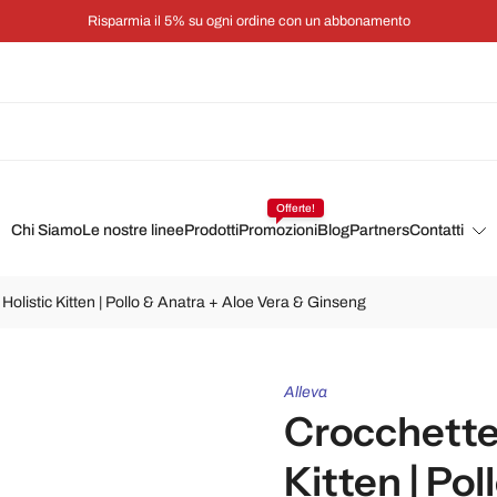
Risparmia il 5% su ogni ordine con un abbonamento
Offerte!
Chi Siamo
Le nostre linee
Prodotti
Promozioni
Blog
Partners
Contatti
 Holistic Kitten | Pollo & Anatra + Aloe Vera & Ginseng
Alleva
Crocchette 
Kitten | Pol