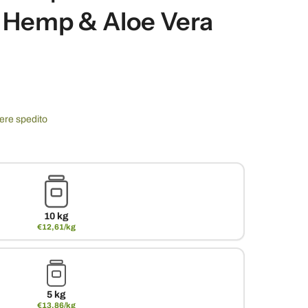
 Hemp & Aloe Vera
sere spedito
10 kg
€12,61/kg
5 kg
€13,86/kg