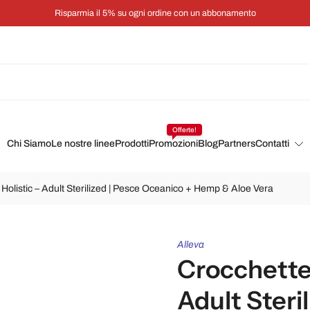
Risparmia il 5% su ogni ordine con un abbonamento
Offerte!
Chi Siamo
Le nostre linee
Prodotti
Promozioni
Blog
Partners
Contatti
 Holistic – Adult Sterilized | Pesce Oceanico + Hemp & Aloe Vera
Alleva
Crocchette 
Adult Steril