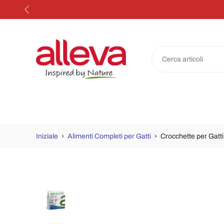
Salta
al
contenuto
Iniziale
›
Alimenti Completi per Gatti
›
Crocchette per Gatti
Passa
alle
informazioni
sul