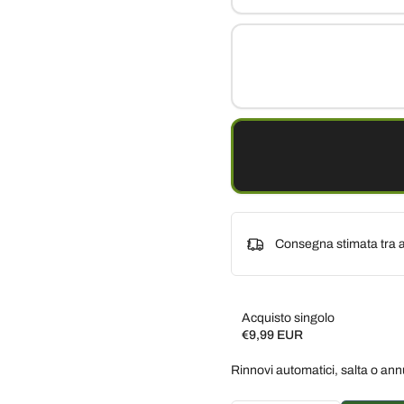
Consegna stimata tra a
Acquisto singolo
€9,99 EUR
Subscribe and save
Rinnovi automatici, salta o ann
Consegna ogni 2 settim