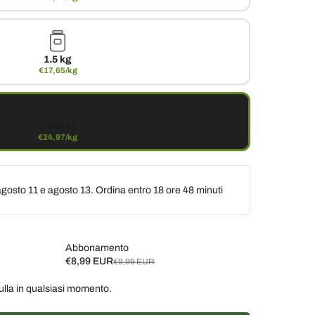
1.5 kg
€17,65/kg
0.400 kg
€24,97/kg
gosto 11 e agosto 13. Ordina entro
18 ore 48 minuti
Abbonamento
€8,99 EUR
€9,99 EUR
ulla in qualsiasi momento.
ane, 10% di sconto
€8,99 EUR