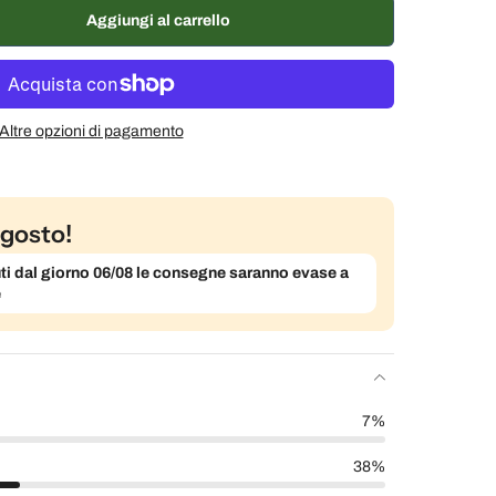
ane, 7% di sconto
€9,29 EUR
Aggiungi al carrello
% di sconto
€9,49 EUR
Altre opzioni di pagamento
gosto!
evuti dal giorno 06/08 le consegne saranno evase a
e
7%
38%