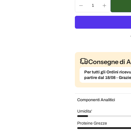
Consegna ogni 3 settim
Consegna ogni mese, 5
Consegne di A
Per tutti gli Ordini ric
partire dal 18/08 - Grazi
Componenti Analitici
Umidita'
Proteine Grezze