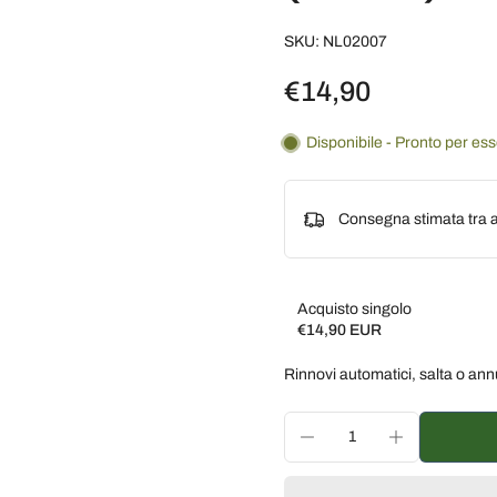
SKU: NL02007
€14,90
Disponibile - Pronto per es
Consegna stimata tra a
Acquisto singolo
€14,90 EUR
Subscribe and save
Rinnovi automatici, salta o ann
Consegna ogni 2 settim
Consegna ogni 3 settim
Consegna ogni mese, 5