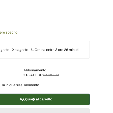
sere spedito
gosto 12 e agosto 14. Ordina entro
3 ore 26 minuti
Abbonamento
€13,41 EUR
€14,90 EUR
ulla in qualsiasi momento.
ane, 10% di sconto
€13,41 EUR
ane, 7% di sconto
€13,86 EUR
Aggiungi al carrello
% di sconto
€14,16 EUR