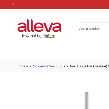
Salta
al
contenuto
Iniziale
›
Cosmetici Neo Lupus
›
Neo Lupus Ear Cleaning M
Passa
alle
informazioni
sul