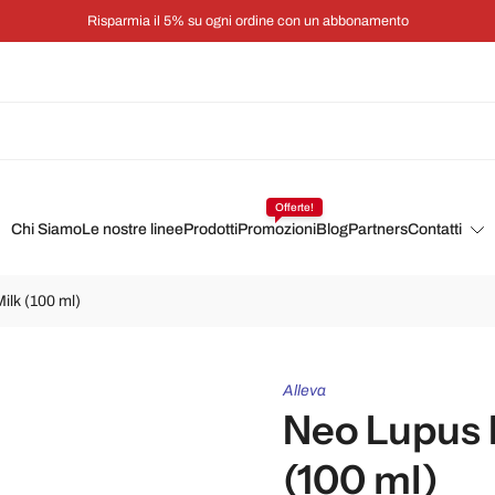
Risparmia il 5% su ogni ordine con un abbonamento
Offerte!
Chi Siamo
Le nostre linee
Prodotti
Promozioni
Blog
Partners
Contatti
ilk (100 ml)
Alleva
Neo Lupus 
(100 ml)