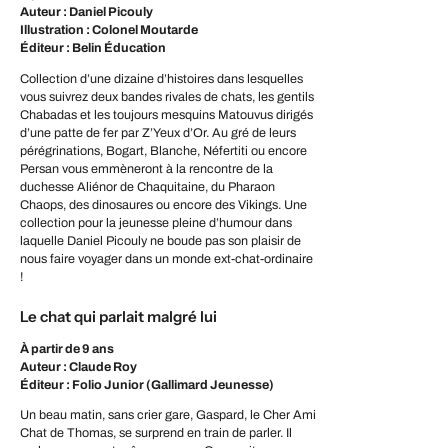
Auteur : Daniel Picouly
Illustration : Colonel Moutarde
Éditeur : Belin Éducation
Collection d’une dizaine d’histoires dans lesquelles
vous suivrez deux bandes rivales de chats, les gentils
Chabadas et les toujours mesquins Matouvus dirigés
d’une patte de fer par Z’Yeux d’Or. Au gré de leurs
pérégrinations, Bogart, Blanche, Néfertiti ou encore
Persan vous emmèneront à la rencontre de la
duchesse Aliénor de Chaquitaine, du Pharaon
Chaops, des dinosaures ou encore des Vikings. Une
collection pour la jeunesse pleine d’humour dans
laquelle Daniel Picouly ne boude pas son plaisir de
nous faire voyager dans un monde ext-chat-ordinaire
!
Le chat qui parlait malgré lui
À partir de 9 ans
Auteur : Claude Roy
Éditeur : Folio Junior (Gallimard Jeunesse)
Un beau matin, sans crier gare, Gaspard, le Cher Ami
Chat de Thomas, se surprend en train de parler. Il