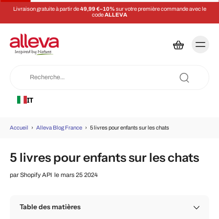
Livraison gratuite à partir de
49,99 €–10%
sur votre première commande avec le
code
ALLEVA
IT
Accueil
›
Alleva Blog France
›
5 livres pour enfants sur les chats
5 livres pour enfants sur les chats
par
Shopify API
le mars 25 2024
Table des matières