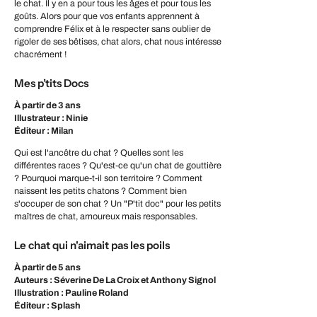
le chat. Il y en a pour tous les âges et pour tous les
goûts. Alors pour que vos enfants apprennent à
comprendre Félix et à le respecter sans oublier de
rigoler de ses bêtises, chat alors, chat nous intéresse
chacrément !
Mes p’tits Docs
À partir de 3 ans
Illustrateur : Ninie
Éditeur : Milan
Qui est l'ancêtre du chat ? Quelles sont les
différentes races ? Qu'est-ce qu'un chat de gouttière
? Pourquoi marque-t-il son territoire ? Comment
naissent les petits chatons ? Comment bien
s'occuper de son chat ? Un "P'tit doc" pour les petits
maîtres de chat, amoureux mais responsables.
Le chat qui n'aimait pas les poils
À partir de 5 ans
Auteurs : Séverine De La Croix et Anthony Signol
Illustration : Pauline Roland
Éditeur : Splash