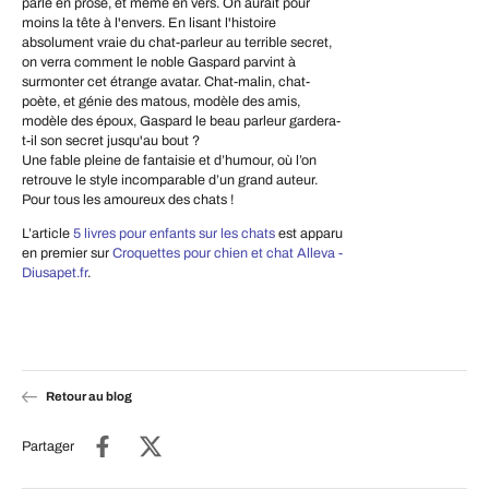
parle en prose, et même en vers. On aurait pour
moins la tête à l'envers. En lisant l'histoire
absolument vraie du chat-parleur au terrible secret,
on verra comment le noble Gaspard parvint à
surmonter cet étrange avatar. Chat-malin, chat-
poète, et génie des matous, modèle des amis,
modèle des époux, Gaspard le beau parleur gardera-
t-il son secret jusqu'au bout ?
Une fable pleine de fantaisie et d’humour, où l’on
retrouve le style incomparable d’un grand auteur.
Pour tous les amoureux des chats !
L’article
5 livres pour enfants sur les chats
est apparu
en premier sur
Croquettes pour chien et chat Alleva -
Diusapet.fr
.
Retour au blog
Partager