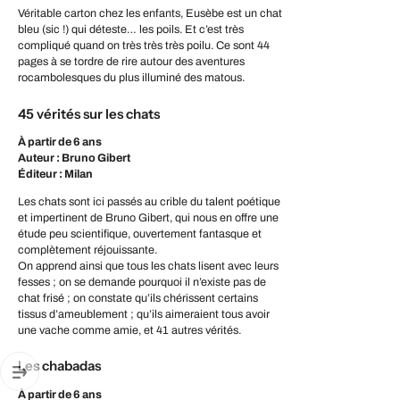
Véritable carton chez les enfants, Eusèbe est un chat
bleu (sic !) qui déteste… les poils. Et c’est très
compliqué quand on très très très poilu. Ce sont 44
pages à se tordre de rire autour des aventures
rocambolesques du plus illuminé des matous.
45 vérités sur les chats
À partir de 6 ans
Auteur : Bruno Gibert
Éditeur : Milan
Les chats sont ici passés au crible du talent poétique
et impertinent de Bruno Gibert, qui nous en offre une
étude peu scientifique, ouvertement fantasque et
complètement réjouissante.
On apprend ainsi que tous les chats lisent avec leurs
fesses ; on se demande pourquoi il n’existe pas de
chat frisé ; on constate qu’ils chérissent certains
tissus d’ameublement ; qu’ils aimeraient tous avoir
une vache comme amie, et 41 autres vérités.
Les chabadas
À partir de 6 ans