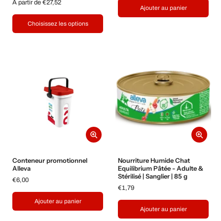
À partir de €27,52
Ajouter au panier
Choisissez les options
Conteneur promotionnel
Nourriture Humide Chat
Alleva
Equilibrium Pâtée - Adulte &
Stérilisé | Sanglier | 85 g
€6,00
€1,79
Ajouter au panier
Ajouter au panier