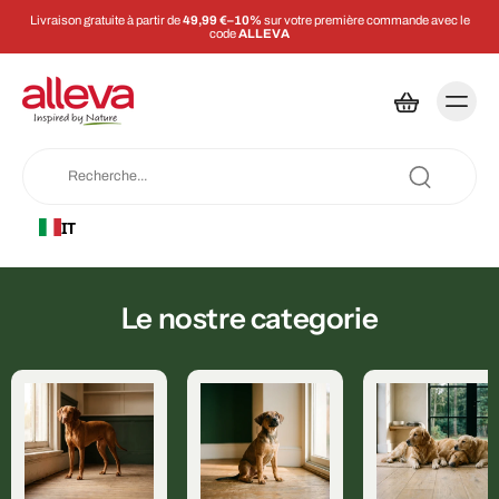
Livraison gratuite à partir de
49,99 €–10%
sur votre première commande avec le
code
ALLEVA
IT
Le nostre categorie