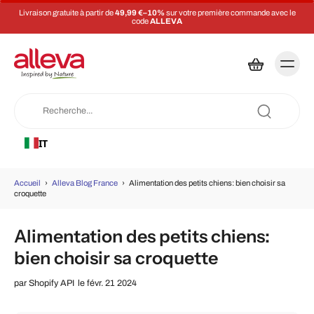
Livraison gratuite à partir de
49,99 €–10%
sur votre première commande avec le
code
ALLEVA
IT
Accueil
›
Alleva Blog France
›
Alimentation des petits chiens: bien choisir sa
croquette
Alimentation des petits chiens:
bien choisir sa croquette
par
Shopify API
le févr. 21 2024