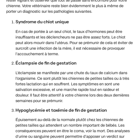
rester vigilant et observer que tout se passe sans encombre pour votre
chienne. Votre vétérinaire reste bien évidemment le plus à même de
porter un diagnostic sur les pathologies suivantes.
Syndrome du chiot unique
En cas de portée à un seul chiot, le taux d’hormones peut être
insuffisants et les déclencheurs ne pas être assez forts. Le chiot
peut alors mourir dans l’utérus. Pour se prémunir de cela et éviter de
surcroît une infection de la mère, il est nécessaire de provoquer
l’accouchement à terme.
Éclampsie de fin de gestation
L’éclampsie se manifeste par une chute du taux de calcium dans
l’organisme. Ce sont plutôt les chiennes de petites tailles ou à très
fortes lactation qui en souffrent. Les symptômes en sont une
salivation excessive, et une marche rapide tout en raideur et
douleur. Il faut être attentif à votre chienne lors des deux dernières
semaines pour se prémunir.
Hypoglycémie et toxémie de fin de gestation
Épuisement au-delà de la normale plutôt chez les chiennes de
petites tailles qui attendent un nombre important de bébés. Les
conséquences peuvent en être le coma, voir la mort. Des analyses
d’urine ou sanguine peuvent permettre d’apposer un verdict sur