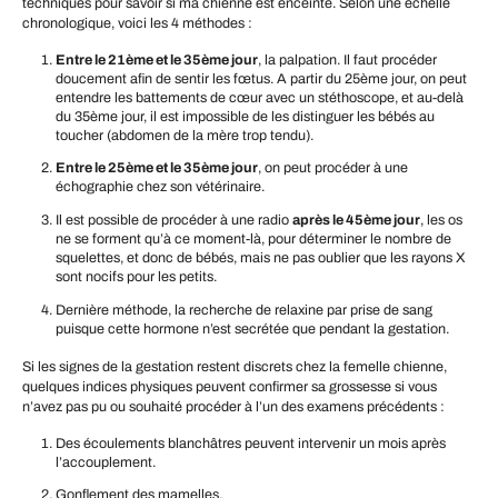
techniques pour savoir si ma chienne est enceinte. Selon une échelle
chronologique, voici les 4 méthodes :
Entre le 21ème et le 35ème jour
, la palpation. Il faut procéder
doucement afin de sentir les fœtus. A partir du 25ème jour, on peut
entendre les battements de cœur avec un stéthoscope, et au-delà
du 35ème jour, il est impossible de les distinguer les bébés au
toucher (abdomen de la mère trop tendu).
Entre le 25ème et le 35ème jour
, on peut procéder à une
échographie chez son vétérinaire.
Il est possible de procéder à une radio
après le 45ème jour
, les os
ne se forment qu’à ce moment-là, pour déterminer le nombre de
squelettes, et donc de bébés, mais ne pas oublier que les rayons X
sont nocifs pour les petits.
Dernière méthode, la recherche de relaxine par prise de sang
puisque cette hormone n’est secrétée que pendant la gestation.
Si les signes de la gestation restent discrets chez la femelle chienne,
quelques indices physiques peuvent confirmer sa grossesse si vous
n’avez pas pu ou souhaité procéder à l’un des examens précédents :
Des écoulements blanchâtres peuvent intervenir un mois après
l’accouplement.
Gonflement des mamelles.