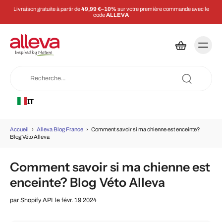
Livraison gratuite à partir de
49,99 €–10%
sur votre première commande avec le
code
ALLEVA
IT
Accueil
›
Alleva Blog France
›
Comment savoir si ma chienne est enceinte?
Blog Véto Alleva
Comment savoir si ma chienne est
enceinte? Blog Véto Alleva
par
Shopify API
le févr. 19 2024