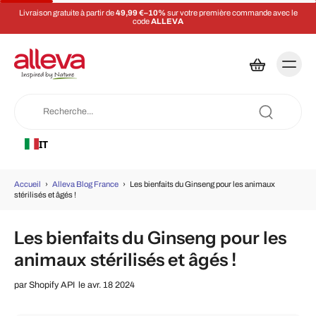
Livraison gratuite à partir de
49,99 €–10%
sur votre première commande avec le
code
ALLEVA
IT
Accueil
›
Alleva Blog France
›
Les bienfaits du Ginseng pour les animaux
stérilisés et âgés !
Les bienfaits du Ginseng pour les
animaux stérilisés et âgés !
par
Shopify API
le avr. 18 2024