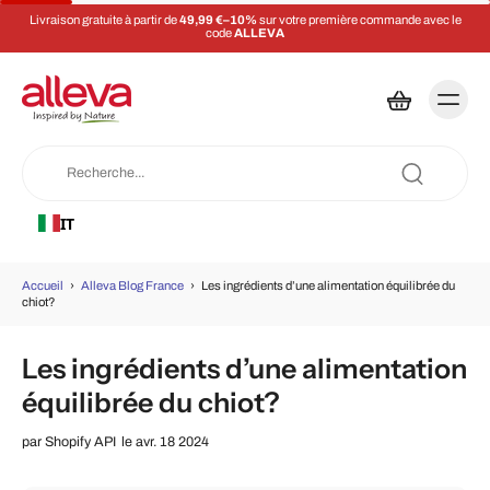
Livraison gratuite à partir de
49,99 €–10%
sur votre première commande avec le
code
ALLEVA
IT
Accueil
›
Alleva Blog France
›
Les ingrédients d’une alimentation équilibrée du
chiot?
Les ingrédients d’une alimentation
équilibrée du chiot?
par
Shopify API
le avr. 18 2024