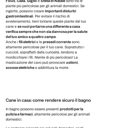
Ficus
,
Calla
,
Giglio
e
Stella di Natale
sono tra le
piante più pericolose per gli animali domestici. Se
ingerite, possono creare
importanti disturbi
gastrointestinal
i. Per evitare il rischio di
avvelenamento, tieni lontane queste piante dal tuo
cane e
se vuoi portarne una differente a casa
verifica sempre che non sia dannosa per la salute
del tuo amico a quattro zampe
.
Anche i
fili elettrici
e le
prese
di corrente
sono
altamente pericolose per il tuo cane. Soprattutto i
cuccioli, sopraffatti dalla curiosità, tendono a
mordicchiare i fili. Niente di più pericoloso! La
masticazione del cavo può provocare
ustioni
,
scosse elettriche
e addirittura la morte.
Cane in casa: come rendere sicuro il bagno
In bagno possono essere presenti
prodotti per la
pulizia e farmaci
, altamente pericolosi per gli animali
domestici.