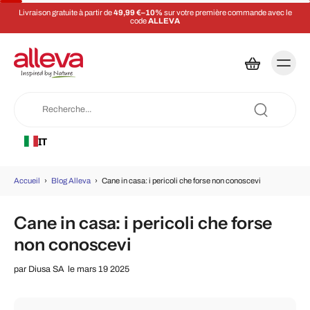
Livraison gratuite à partir de
49,99 €–10%
sur votre première commande avec le
code
ALLEVA
IT
Accueil
›
Blog Alleva
›
Cane in casa: i pericoli che forse non conoscevi
Cane in casa: i pericoli che forse
non conoscevi
par
Diusa SA
le mars 19 2025