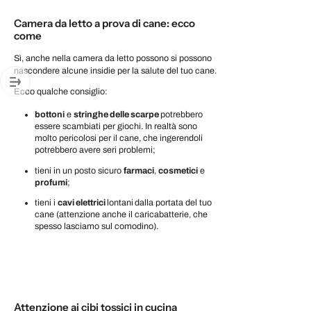
Camera da letto a prova di cane: ecco
come
Sì, anche nella camera da letto possono si possono
nascondere alcune insidie per la salute del tuo cane.
Ecco qualche consiglio:
bottoni
e
stringhe delle scarpe
potrebbero
essere scambiati per giochi. In realtà sono
molto pericolosi per il cane, che ingerendoli
potrebbero avere seri problemi;
tieni in un posto sicuro
farmaci
,
cosmetici
e
profumi
;
tieni i
cavi elettrici
lontani
dalla portata del tuo
cane (attenzione anche il caricabatterie, che
spesso lasciamo sul comodino).
Attenzione ai cibi tossici in cucina