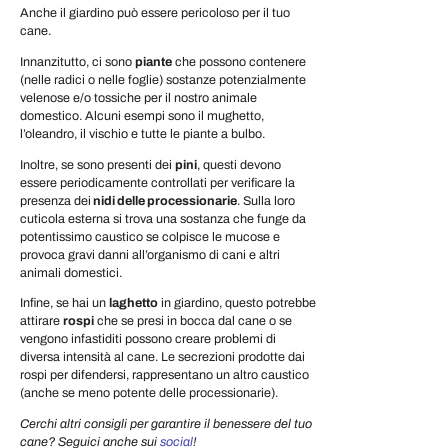
Anche il giardino può essere pericoloso per il tuo
cane.
Innanzitutto, ci sono
piante
che possono contenere
(nelle radici o nelle foglie) sostanze potenzialmente
velenose e/o tossiche per il nostro animale
domestico. Alcuni esempi sono il mughetto,
l’oleandro, il vischio e tutte le piante a bulbo.
Inoltre, se sono presenti dei
pini
, questi devono
essere periodicamente controllati per verificare la
presenza dei
nidi delle processionarie
. Sulla loro
cuticola esterna si trova una sostanza che funge da
potentissimo caustico se colpisce le mucose e
provoca gravi danni all’organismo di cani e altri
animali domestici.
Infine, se hai un
laghetto
in giardino, questo potrebbe
attirare
rospi
che se presi in bocca dal cane o se
vengono infastiditi possono creare problemi di
diversa intensità al cane. Le secrezioni prodotte dai
rospi per difendersi, rappresentano un altro caustico
(anche se meno potente delle processionarie).
Cerchi altri consigli per garantire il benessere del tuo
cane? Seguici anche sui
social
!