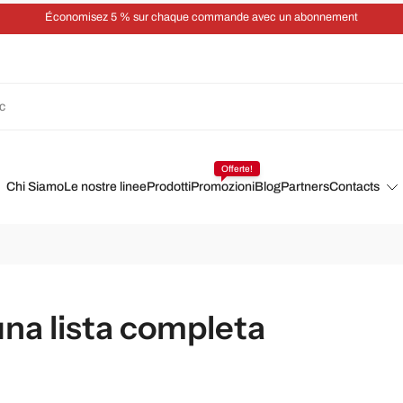
Économisez 5 % sur chaque commande avec un abonnement
Offerte!
Chi Siamo
Le nostre linee
Prodotti
Promozioni
Blog
Partners
Contacts
 una lista completa