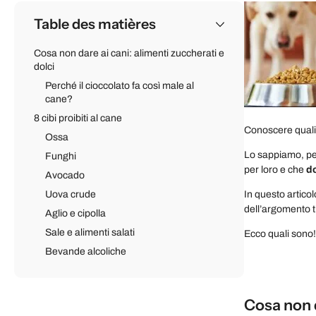
Table des matières
Cosa non dare ai cani: alimenti zuccherati e
dolci
Perché il cioccolato fa così male al
cane?
8 cibi proibiti al cane
Conoscere quali s
Ossa
Lo sappiamo, per
Funghi
per loro e che
d
Avocado
Uova crude
In questo artico
dell’argomento t
Aglio e cipolla
Sale e alimenti salati
Ecco quali sono
Bevande alcoliche
Cosa non d