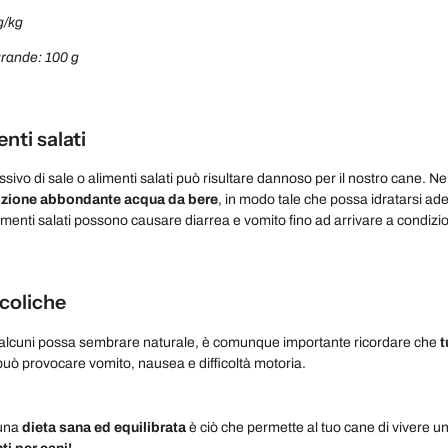
g/kg
grande: 100 g
enti salati
ivo di sale o alimenti salati può risultare dannoso per il nostro cane. Ne
izione abbondante acqua da bere
, in modo tale che possa idratarsi a
alimenti salati possono causare diarrea e vomito fino ad arrivare a condizio
coliche
alcuni possa sembrare naturale, è comunque importante ricordare che
t
o può provocare vomito, nausea e difficoltà motoria.
una
dieta sana ed equilibrata
è ciò che permette al tuo cane di vivere un