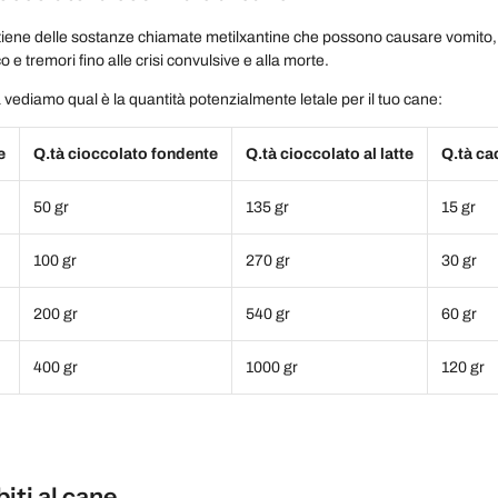
contiene delle sostanze chiamate metilxantine che possono causare vomito, 
o e tremori fino alle crisi convulsive e alla morte.
a vediamo qual è la quantità potenzialmente letale per il tuo cane:
e
Q.tà cioccolato fondente
Q.tà cioccolato al latte
Q.tà c
50 gr
135 gr
15 gr
100 gr
270 gr
30 gr
200 gr
540 gr
60 gr
400 gr
1000 gr
120 gr
biti al cane