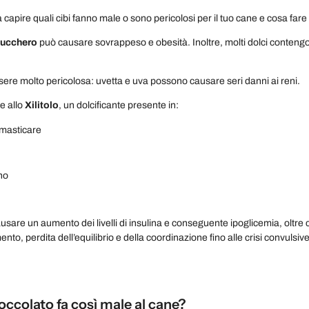
a capire quali cibi fanno male o sono pericolosi per il tuo cane e cosa far
zucchero
può causare sovrappeso e obesità. Inoltre, molti dolci conten
ere molto pericolosa: uvetta e uva possono causare seri danni ai reni.
e allo
Xilitolo
, un dolcificante presente in:
masticare
no
ausare un aumento dei livelli di insulina e conseguente ipoglicemia, oltre c
nto, perdita dell’equilibrio e della coordinazione fino alle crisi convulsive
ioccolato fa così male al cane?