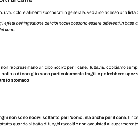
o, uva, dolci e alimenti zuccherati in generale, vediamo adesso una lista di
i effetti dell’ingestione dei cibi nocivi possono essere differenti in base a
del cane.
a non rappresentano un cibo nocivo per il cane. Tuttavia, dobbiamo sempr
i pollo o di coniglio sono particolarmente fragili e potrebbero spezz
are lo stomaco
.
funghi non sono nocivi soltanto per l’uomo, ma anche per il cane
. Il n
ttutto quando si tratta di funghi raccolti e non acquistati al supermercato