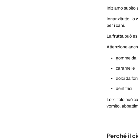
Iniziamo subito 
Innanzitutto, lo
per i cani.
La
frutta
può ess
Attenzione anch
gomme da 
caramelle
dolci da for
dentifrici
Lo xilitolo può c
vomito, abbattime
Perché il c