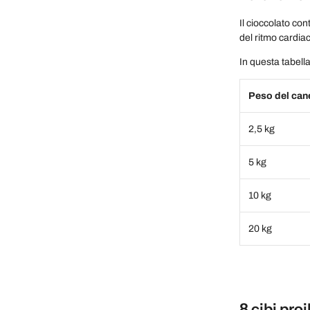
Il cioccolato ​​
del ritmo cardiac
In questa tabell
Peso del can
2,5 kg
5 kg
10 kg
20 kg
8 cibi proi